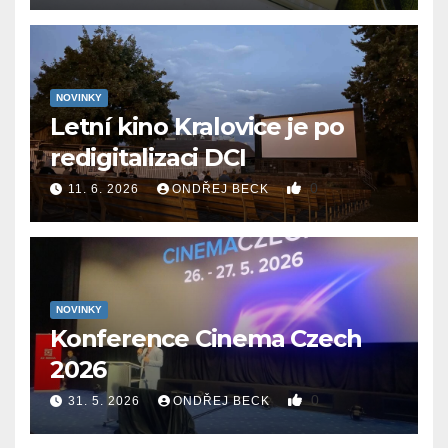
NOVINKY
Letní kino Kralovice je po
redigitalizaci DCI
0
11. 6. 2026
ONDŘEJ BECK
NOVINKY
Konference Cinema Czech
2026
0
31. 5. 2026
ONDŘEJ BECK