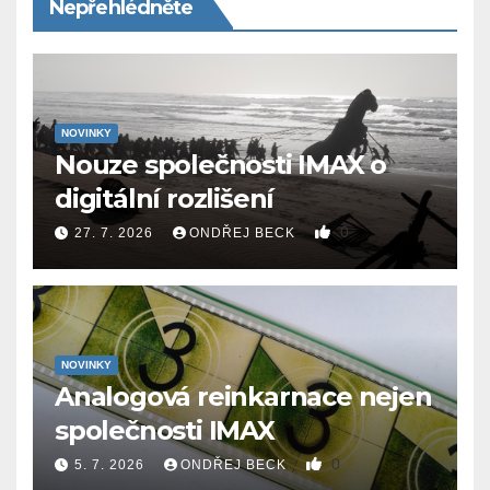
Nepřehlédněte
NOVINKY
Nouze společnosti IMAX o
digitální rozlišení
0
27. 7. 2026
ONDŘEJ BECK
NOVINKY
Analogová reinkarnace nejen
společnosti IMAX
0
5. 7. 2026
ONDŘEJ BECK