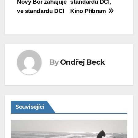
Nový Bor zahajuje
standardu DCI,
pro
ve standardu DCI
Kino Příbram
příspěvek
By
Ondřej Beck
Související