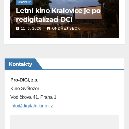
NOVINKY
Letní kino Kralovice je po
redigitalizaci DCI
11. 6. 2026
ONDŘEJ BECK
Kontakty
Pro-DIGI, z.s.
Kino Světozor
Vodičkova 41, Praha 1
info@digitalnikino.cz