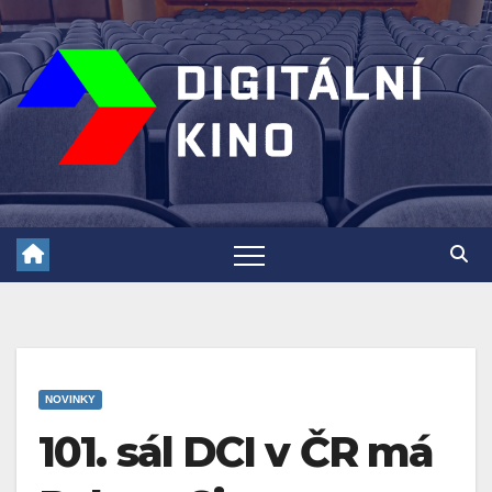
Skip
to
content
NOVINKY
101. sál DCI v ČR má