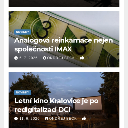
NOVINKY
Analogová reinkarnace nejen
společnosti IMAX
0
5. 7. 2026
ONDŘEJ BECK
NOVINKY
Letní kino Kralovice je po
redigitalizaci DCI
0
11. 6. 2026
ONDŘEJ BECK