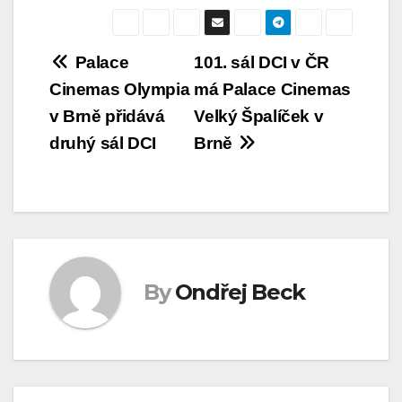
Navigace
Palace
101. sál DCI v ČR
Cinemas Olympia
má Palace Cinemas
pro
v Brně přidává
Velký Špalíček v
příspěvek
druhý sál DCI
Brně
By
Ondřej Beck