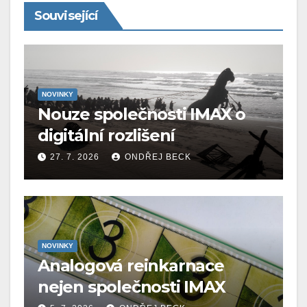
Související
NOVINKY
Nouze společnosti IMAX o
digitální rozlišení
27. 7. 2026
ONDŘEJ BECK
NOVINKY
Analogová reinkarnace
nejen společnosti IMAX