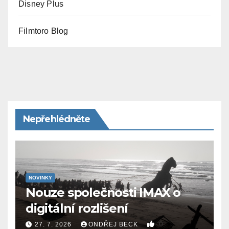
Disney Plus
Filmtoro Blog
Nepřehlédněte
NOVINKY
Nouze společnosti IMAX o
digitální rozlišení
0
27. 7. 2026
ONDŘEJ BECK