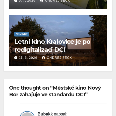
5. 7. 2026
ONDŘEJ BECK
NOVINKY
Letní kino Kralovice je po
redigitalizaci DCI
11. 6. 2026
ONDŘEJ BECK
One thought on “Městské kino Nový
Bor zahajuje ve standardu DCI”
Bubakk
napsal: