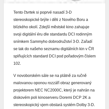
Tento čtvrtek si poprvé nasadí 3-D
stereoskopické brýle i děti z Nového Boru a
blízkého okolí. Zdejší městské kino zahajuje
svoji digitální éru dle standardu DCI rodinným
snímkem Sammyho dobrodružství 3-D. Zařadí
se tak do našeho seznamu digitálních kin v ČR
splňujících standard DCI pod pořadovým číslem
102.
V novoborském sále se na plátně za ručně
malovanou oponou rozzáří obraz generovaný
projektorem NEC NC2000C, který je nahrán na
diskovém poli kinoserveru Doremi DCP 2K a
stereoskopický vjem obstará systém Dolby 3-D.