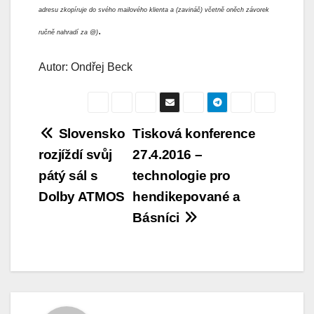
adresu zkopíruje do svého mailového klienta a (zavináč) včetně oněch závorek
.
ručně nahradí za @)
Autor: Ondřej Beck
Navigace
Slovensko
Tisková konference
rozjíždí svůj
27.4.2016 –
pro
pátý sál s
technologie pro
příspěvek
Dolby ATMOS
hendikepované a
Básníci