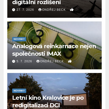
digitální rozlišení
0
27. 7. 2026
ONDŘEJ BECK
NOVINKY
Analogová reinkarnace nejen
společnosti IMAX
0
5. 7. 2026
ONDŘEJ BECK
NOVINKY
Letní kino Kralovice je po
redigitalizaci DCI