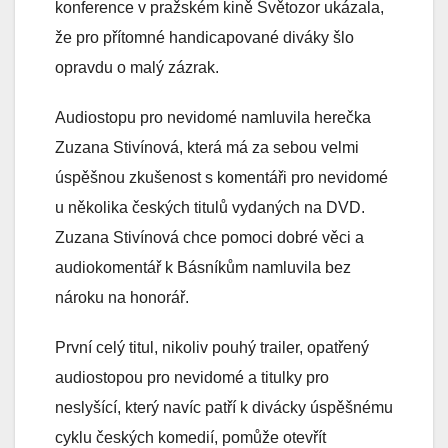
konference v pražském kině Světozor ukázala,
že pro přítomné handicapované diváky šlo
opravdu o malý zázrak.
Audiostopu pro nevidomé namluvila herečka
Zuzana Stivínová, která má za sebou velmi
úspěšnou zkušenost s komentáři pro nevidomé
u několika českých titulů vydaných na DVD.
Zuzana Stivínová chce pomoci dobré věci a
audiokomentář k Básníkům namluvila bez
nároku na honorář.
První celý titul, nikoliv pouhý trailer, opatřený
audiostopou pro nevidomé a titulky pro
neslyšící, který navíc patří k divácky úspěšnému
cyklu českých komedií, pomůže otevřít