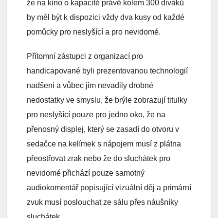
že na kino o kapacitě právě kolem 300 diváků
by měl být k dispozici vždy dva kusy od každé
pomůcky pro neslyšící a pro nevidomé.
Přítomní zástupci z organizací pro
handicapované byli prezentovanou technologií
nadšeni a vůbec jim nevadily drobné
nedostatky ve smyslu, že brýle zobrazují titulky
pro neslyšící pouze pro jedno oko, že na
přenosný displej, který se zasadí do otvoru v
sedačce na kelímek s nápojem musí z plátna
přeostřovat zrak nebo že do sluchátek pro
nevidomé přichází pouze samotný
audiokomentář popisující vizuální děj a primární
zvuk musí poslouchat ze sálu přes náušníky
sluchátek.