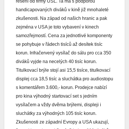
řešení od firmy USL. Ta má s podporou
handicapovaných diváků v kině již mnohaleté
zkušenosti. Na západ od našich hranic a pak
zejména v USA je toto vybavení v kinech
samozřejmostí. Cena za jednotlivé komponenty
se pohybuje v řádech tisíců až desítek tisíc
korun. Infračervený vysílač do sálu pro cca 350
diváků vyjde na necelých 40 tisíc korun.
Titulkovací brýle stojí asi 15,5 tisíce, titulkovací
displej cca 18,5 tisíc a sluchátka pro audiostopu
s komentářem 3.600,- korun. Prodejce nabízí
pro kina výhodný startovací set s jedním
vysílačem a vždy dvěma brýlemi, displeji i
sluchátky za výhodných 105 tisíc korun.
Zkušenosti ze západní Evropy a USA ukazují,