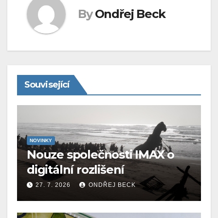
By
Ondřej Beck
Související
NOVINKY
Nouze společnosti IMAX o
digitální rozlišení
27. 7. 2026
ONDŘEJ BECK