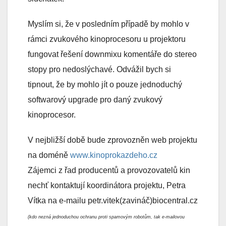
Myslím si, že v posledním případě by mohlo v
rámci zvukového kinoprocesoru u projektoru
fungovat řešení downmixu komentáře do stereo
stopy pro nedoslýchavé. Odvážil bych si
tipnout, že by mohlo jít o pouze jednoduchý
softwarový upgrade pro daný zvukový
kinoprocesor.
V nejbližší době bude zprovozněn web projektu
na doméně
www.kinoprokazdeho.cz
Zájemci z řad producentů a provozovatelů kin
nechť kontaktují koordinátora projektu, Petra
Vítka na e-mailu petr.vitek(zavináč)biocentral.cz
(kdo nezná jednoduchou ochranu proti spamovým robotům, tak e-mailovou