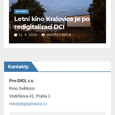
NOVINKY
Letní kino Kralovice je po
redigitalizaci DCI
11. 6. 2026
ONDŘEJ BECK
Kontakty
Pro-DIGI, z.s.
Kino Světozor
Vodičkova 41, Praha 1
info@digitalnikino.cz