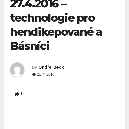
27.4.2016 –
technologie pro
hendikepované a
Básníci
By
Ondřej Beck
21. 4. 2016
0
14. dubna se po 12ti letech na plátna kin vrátili