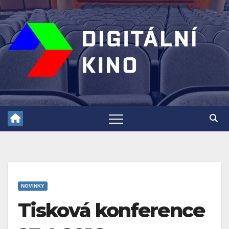
Skip
to
content
NOVINKY
Tisková konference