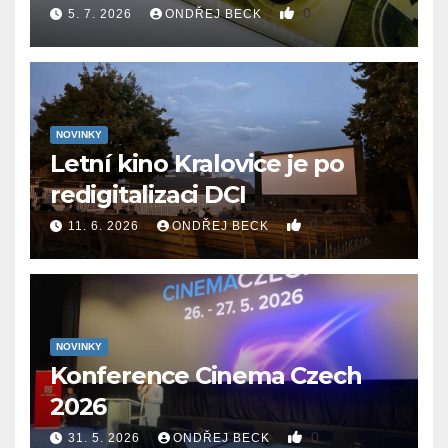
0
5. 7. 2026
ONDŘEJ BECK
NOVINKY
Letní kino Kralovice je po
redigitalizaci DCI
0
11. 6. 2026
ONDŘEJ BECK
NOVINKY
Konference Cinema Czech
2026
0
31. 5. 2026
ONDŘEJ BECK