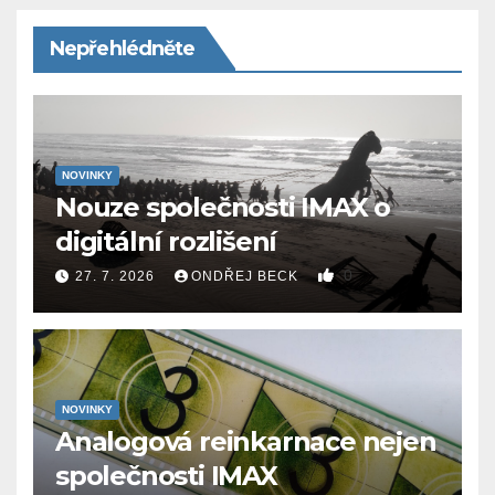
Nepřehlédněte
NOVINKY
Nouze společnosti IMAX o
digitální rozlišení
0
27. 7. 2026
ONDŘEJ BECK
NOVINKY
Analogová reinkarnace nejen
společnosti IMAX