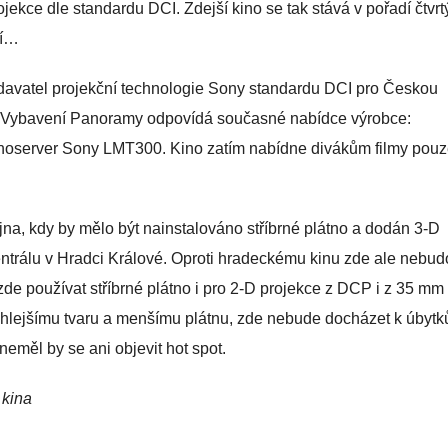
jekce dle standardu DCI. Zdejší kino se tak stává v pořadí čtvr
ní…
davatel projekční technologie Sony standardu DCI pro Českou
. Vybavení Panoramy odpovídá současné nabídce výrobce:
noserver
Sony LMT300. Kino zatím nabídne divákům filmy pouz
íjna, kdy by mělo být nainstalováno stříbrné plátno a dodán 3-D
Centrálu v Hradci Králové. Oproti hradeckému kinu zde ale nebu
zde používat stříbrné plátno i pro 2-D projekce z DCP i z 35 mm
áhlejšímu tvaru a menšímu plátnu, zde nebude docházet k úbyt
neměl by se ani objevit hot spot.
 kina