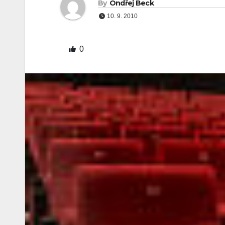
By
Ondřej Beck
10. 9. 2010
0