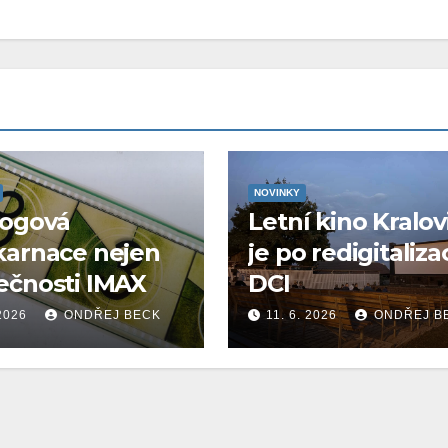
NOVINKY
logová
Letní kino Kralov
karnace nejen
je po redigitaliza
ečnosti IMAX
DCI
 2026
ONDŘEJ BECK
11. 6. 2026
ONDŘEJ B