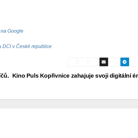
I na Google
du DCI v České republice
íčů.
Kino Puls Kopřivnice zahajuje svoji digitální é