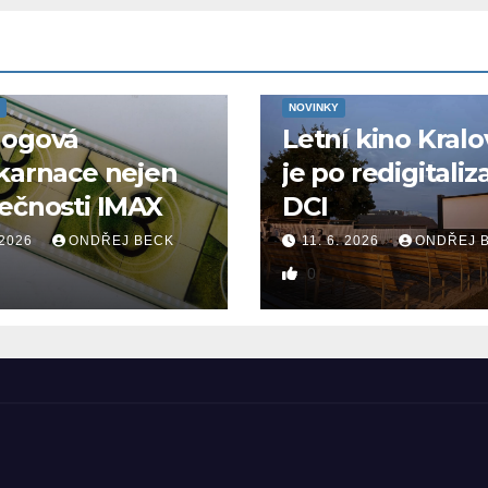
NOVINKY
logová
Letní kino Kralo
karnace nejen
je po redigitaliz
ečnosti IMAX
DCI
 2026
ONDŘEJ BECK
11. 6. 2026
ONDŘEJ 
0