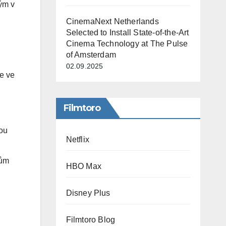
tým v
CinemaNext Netherlands
Selected to Install State-of-the-Art
Cinema Technology at The Pulse
of Amsterdam
02.09.2025
e ve
Filmtoro
dou
Netflix
kům
HBO Max
Disney Plus
Filmtoro Blog