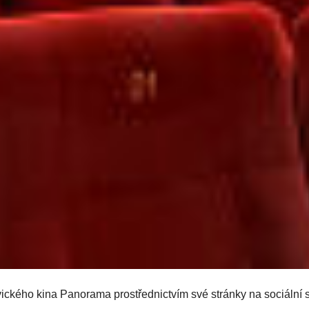
ického kina Panorama prostřednictvím své stránky na sociální sí