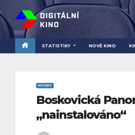
Skip
to
content
STATISTIKY
NOVÉ KINO
K
NOVINKY
Boskovická Panor
„nainstalováno“