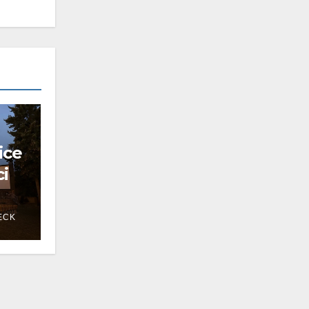
ice
ci
ECK