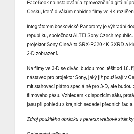
FaceBook nainstalování a zprovoznění digitální pro
Česku, které divákům nabídne filmy ve 4K rozliše
Integrátorem boskovické Panoramy je výhradní do
republiku, společnost ALTEI Sony Czech republic
projektor Sony CineAlta SRX-R320 4K SXRD a ki
2-D zobrazení.
Na filmy ve 3-D se diváci budou moci těšit od 18. ř
nástavec pro projektor Sony, jaký již používají v 
mít stahovací plátno speciálně pro 3-D, ale budou 
filmového pásu. Vzhledem k dispozicím sálu, prot
jasu při pohledu z krajních sedadel předních řad a 
Zdroj použitého obrázku v perexu: webové stránky