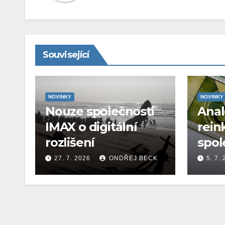
Související
NOVINKY
NOVINKY
Nouze společnosti
Ana
IMAX o digitální
rein
rozlišení
spol
27. 7. 2026
ONDŘEJ BECK
5. 7.