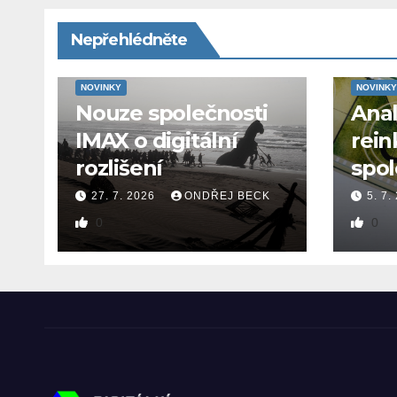
Nepřehlédněte
NOVINKY
NOVINKY
Nouze společnosti
Ana
IMAX o digitální
rein
rozlišení
spol
27. 7. 2026
ONDŘEJ BECK
5. 7.
0
0