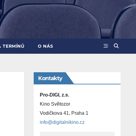
A TERMÍNŮ
O NÁS
Kontakty
Pro-DIGI, z.s.
Kino Světozor
Vodičkova 41, Praha 1
info@digitalnikino.cz