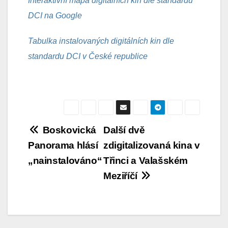
Interaktivní mapa digitálních kin dle standardu
DCI na Google
Tabulka instalovaných digitálních kin dle
standardu DCI v České republice
Navigace
Boskovická
Další dvě
Panorama hlásí
zdigitalizovaná kina v
pro
„nainstalováno“
Třinci a Valašském
příspěvek
Meziříčí