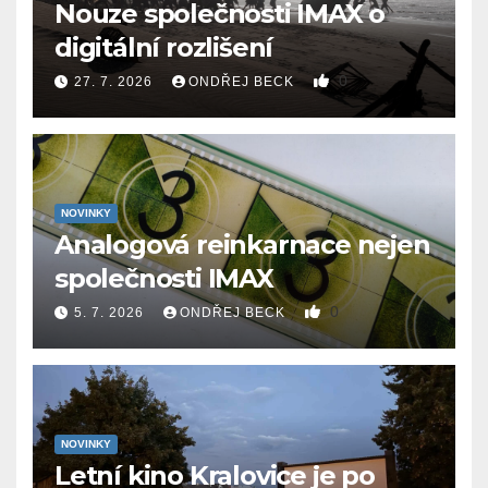
Nouze společnosti IMAX o
digitální rozlišení
0
27. 7. 2026
ONDŘEJ BECK
NOVINKY
Analogová reinkarnace nejen
společnosti IMAX
0
5. 7. 2026
ONDŘEJ BECK
NOVINKY
Letní kino Kralovice je po