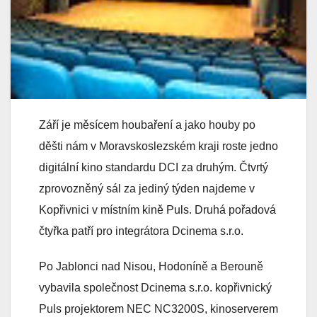
Září je měsícem houbaření a jako houby po
děšti nám v Moravskoslezském kraji roste jedno
digitální kino standardu DCI za druhým. Čtvrtý
zprovozněný sál za jediný týden najdeme v
Kopřivnici v místním kině Puls. Druhá pořadová
čtyřka patří pro integrátora Dcinema s.r.o.
Po Jablonci nad Nisou, Hodoníně a Berouně
vybavila společnost Dcinema s.r.o. kopřivnický
Puls projektorem NEC NC3200S, kinoserverem