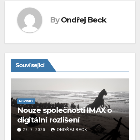
By
Ondřej Beck
Související
NOVINKY
Nouze společnosti IMAX o
digitální rozlišení
27. 7. 2026
ONDŘEJ BECK