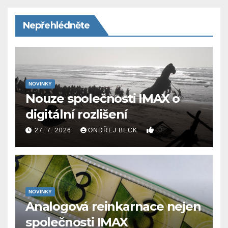
Nepřehlédněte
NOVINKY
Nouze společnosti IMAX o
digitální rozlišení
0
27. 7. 2026
ONDŘEJ BECK
NOVINKY
Analogová reinkarnace nejen
společnosti IMAX