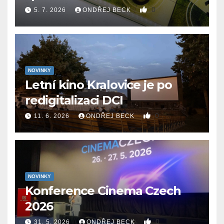
0
5. 7. 2026
ONDŘEJ BECK
NOVINKY
Letní kino Kralovice je po
redigitalizaci DCI
0
11. 6. 2026
ONDŘEJ BECK
NOVINKY
Konference Cinema Czech
2026
0
31. 5. 2026
ONDŘEJ BECK