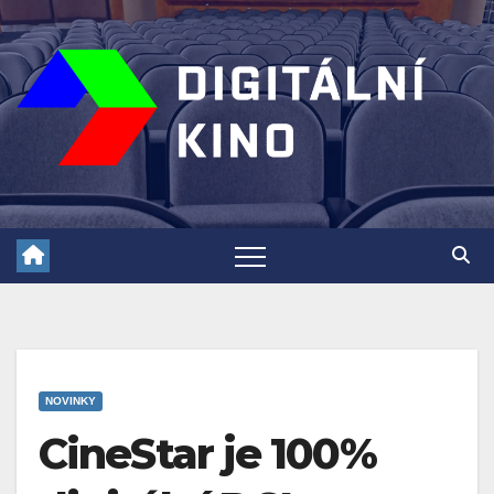
Skip
to
content
NOVINKY
CineStar je 100%