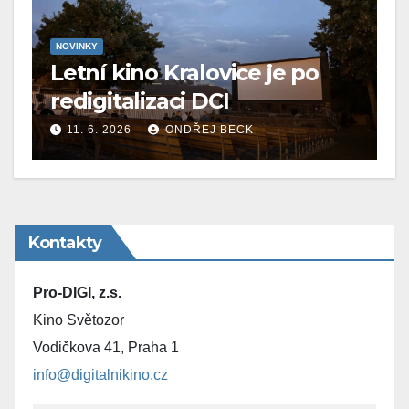
NOVINKY
Letní kino Kralovice je po
redigitalizaci DCI
11. 6. 2026
ONDŘEJ BECK
Kontakty
Pro-DIGI, z.s.
Kino Světozor
Vodičkova 41, Praha 1
info@digitalnikino.cz