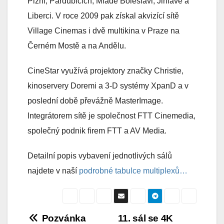
Plzni, Pardubicích, Mladé Boleslavi, Jihlavě a
Liberci. V roce 2009 pak získal akvizící sítě
Village Cinemas i dvě multikina v Praze na
Černém Mostě a na Andělu.
CineStar využívá projektory značky Christie,
kinoservery Doremi a 3-D systémy XpanD a v
poslední době převážně MasterImage.
Integrátorem sítě je společnost FTT Cinemedia,
společný podnik firem FTT a AV Media.
Detailní popis vybavení jednotlivých sálů
najdete v naší
podrobné tabulce multiplexů…
Navigace
Pozvánka
11. sál se 4K