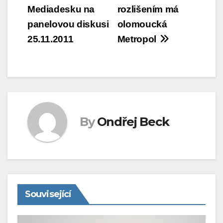
Mediadesku na
rozlišením má
pro
panelovou diskusi
olomoucká
příspěvek
25.11.2011
Metropol
By
Ondřej Beck
Související