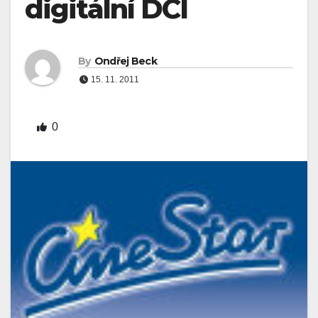
digitální DCI
By
Ondřej Beck
15. 11. 2011
0