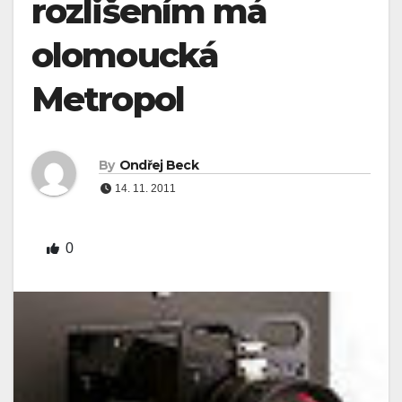
rozlišením má
olomoucká
Metropol
By
Ondřej Beck
14. 11. 2011
0