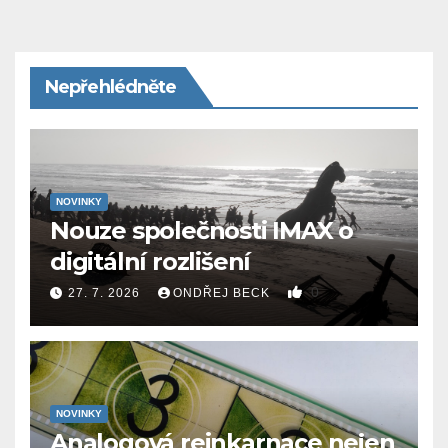
Nepřehlédněte
NOVINKY
Nouze společnosti IMAX o
digitální rozlišení
0
27. 7. 2026
ONDŘEJ BECK
NOVINKY
Analogová reinkarnace nejen