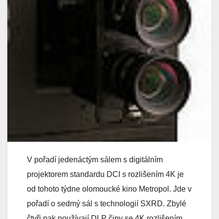
V pořadí jedenáctým sálem s digitálním
projektorem standardu DCI s rozlišením 4K je
od tohoto týdne olomoucké kino Metropol. Jde v
pořadí o sedmý sál s technologií SXRD. Zbylé
čtyři pak používají DLP čipy se 4K rozlišením…