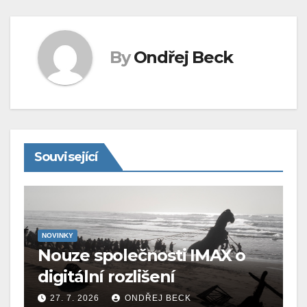
By
Ondřej Beck
Související
NOVINKY
Nouze společnosti IMAX o
digitální rozlišení
27. 7. 2026
ONDŘEJ BECK