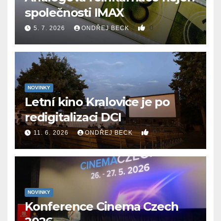
společnosti IMAX
0
5. 7. 2026
ONDŘEJ BECK
NOVINKY
Letní kino Kralovice je po
redigitalizaci DCI
0
11. 6. 2026
ONDŘEJ BECK
NOVINKY
Konference Cinema Czech