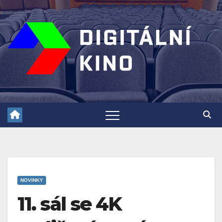
Skip
to
content
NOVINKY
11. sál se 4K