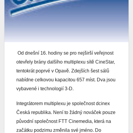
Od dnešní 16. hodiny se pro nejširší veřejnost
otevřely brány dalšího multiplexu sítě CineStar,
tentokrát poprvé v Opavě. Zdejších šest sálů
nabídne celkovou kapacitou 657 míst. Dva jsou
vybavené i technologií 3-D.
Integrátorem multiplexu je společnost dcinex
Česká republika. Není to žádný nováček pouze
původní společnost FTT Cinemedia, která na
začátku podzimu změnila své jméno. Do