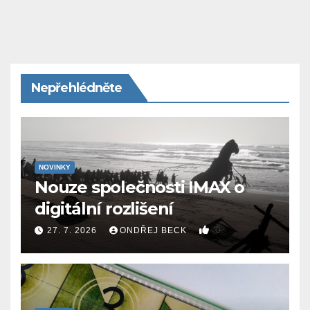
Nepřehlédněte
NOVINKY
Nouze společnosti IMAX o
digitální rozlišení
0
27. 7. 2026
ONDŘEJ BECK