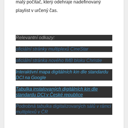
malý počítač, který odehraje nadefinovaný
playlist v určený čas.
Relevantní odkazy:
oficiální stránky multiplexů CineStar
oficiální stránka nového IMB bloku Christie
Interaktivní mapa digitálních kin dle standardu
DCI na Google
Tabulka instalovaných digitálních kin dle
standardu DCI v České republice
Podrobná tabulka digitalizovaných sálů v rámci
multiplexů v ČR