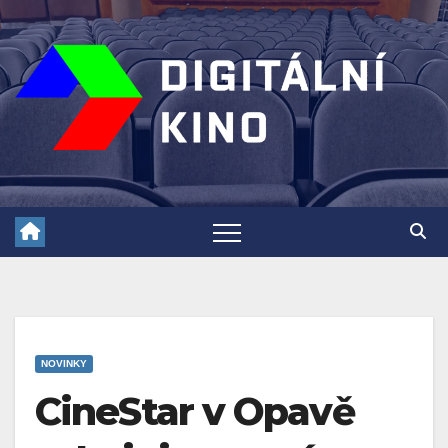
Skip
to
content
NOVINKY
CineStar v Opavě