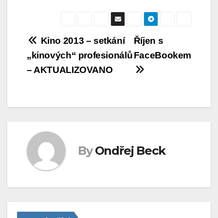
Navigace
Kino 2013 – setkání
Říjen s
„kinových“ profesionálů
FaceBookem
pro
– AKTUALIZOVANO
příspěvek
By
Ondřej Beck