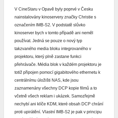
V CineStaru v Opavě byly poprvé v Česku
nainstalovány kinoservery značky Christie s
označením IMB-S2. V podstatě slůvko
kinoserver bych v tomto případě ani neměl
používat. Jedná se pouze o nový typ
takzvaného media bloku integrovaného v
projektoru, který plně zastane funkci
přehrávače. Média blok v každém projektoru je
totiž připojen pomocí gigabitového ethernetu k
centrálnímu úložišti NAS, kde jsou
zaznamenány všechny DCP kopie filmů a to
včetně všech reklam i ukázek. Samozřejmě
nechybí ani klíče KDM, které obsah DCP chrání
proti upirátění. Vlastní IMB-S2 je pak v principu