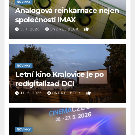
NOVINKY
Analogová reinkarnace nejen
společnosti IMAX
0
5. 7. 2026
ONDŘEJ BECK
NOVINKY
Letní kino Kralovice je po
redigitalizaci DCI
0
11. 6. 2026
ONDŘEJ BECK
NOVINKY