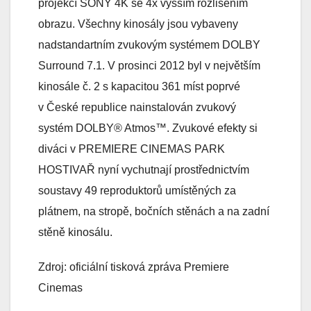
projekcí SONY 4K se 4x vyšším rozlišením
obrazu. Všechny kinosály jsou vybaveny
nadstandartním zvukovým systémem DOLBY
Surround 7.1. V prosinci 2012 byl v největším
kinosále č. 2 s kapacitou 361 míst poprvé
v České republice nainstalován zvukový
systém DOLBY® Atmos™. Zvukové efekty si
diváci v PREMIERE CINEMAS PARK
HOSTIVAŘ nyní vychutnají prostřednictvím
soustavy 49 reproduktorů umístěných za
plátnem, na stropě, bočních stěnách a na zadní
stěně kinosálu.
Zdroj: oficiální tisková zpráva Premiere
Cinemas