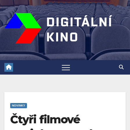
Skip
to
content
NOVINKY
Čtyři filmové