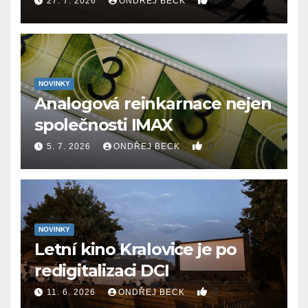
0
27. 7. 2026
ONDŘEJ BECK
NOVINKY
Analogová reinkarnace nejen
společnosti IMAX
0
5. 7. 2026
ONDŘEJ BECK
NOVINKY
Letní kino Kralovice je po
redigitalizaci DCI
0
11. 6. 2026
ONDŘEJ BECK