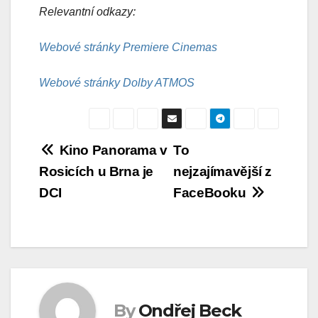
Relevantní odkazy:
Webové stránky Premiere Cinemas
Webové stránky Dolby ATMOS
Navigace
Kino Panorama v
To
Rosicích u Brna je
nejzajímavější z
pro
DCI
FaceBooku
příspěvek
By
Ondřej Beck