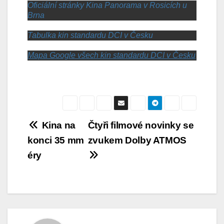
Oficiální stránky Kina Panorama v Rosicích u
Brna
Tabulka kin standardu DCI v Česku
Mapa Google všech kin standardu DCI v Česku
Navigace
Kina na
Čtyři filmové novinky se
konci 35 mm
zvukem Dolby ATMOS
pro
éry
příspěvek