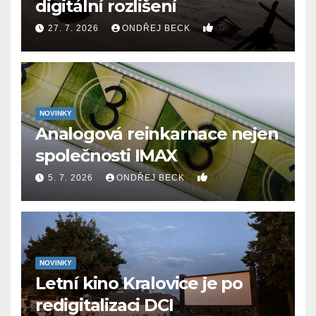
digitální rozlišení
0
27. 7. 2026
ONDŘEJ BECK
NOVINKY
Analogová reinkarnace nejen
společnosti IMAX
0
5. 7. 2026
ONDŘEJ BECK
NOVINKY
Letní kino Kralovice je po
redigitalizaci DCI