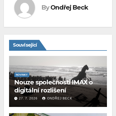
By
Ondřej Beck
Související
NOVINKY
Nouze společnosti IMAX o
digitální rozlišení
27. 7. 2026
ONDŘEJ BECK