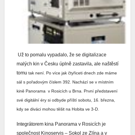
Už to pomalu vypadalo, že se digitalizace
malých kin v Česku úplně zastavila, ale naštěstí
tomu
tak
není. Po více jak čtyřiceti dnech zde máme
sál s pořadovým číslem 392. Nachází se v místním
kině Panorama v Rosicích u Brna. První představení
své digitální éry si odbyde příští sobotu, 16. března,
kdy se diváci mohou těšit na Hobita ve 3-D.
Integrátorem kina Panorama v Rosicích je
společnost Kinoservis – Sokol ze Zlína a v