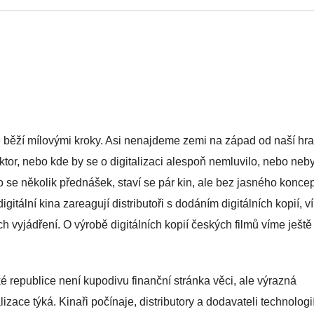
 běží mílovými kroky. Asi nenajdeme zemi na západ od naší hra
ktor, nebo kde by se o digitalizaci alespoň nemluvilo, nebo neby
alo se několik přednášek, staví se pár kin, ale bez jasného konce
igitální kina zareagují distributoři s dodáním digitálních kopií, 
h vyjádření. O výrobě digitálních kopií českých filmů víme ještě
é republice není kupodivu finanční stránka věci, ale výrazná
izace týká. Kinaři počínaje, distributory a dodavateli technologi