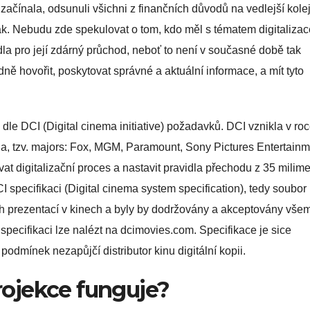
 začínala, odsunuli všichni z finančních důvodů na vedlejší kolej
ak. Nebudu zde spekulovat o tom, kdo měl s tématem digitalizac
la pro její zdárný průchod, neboť to není v současné době tak
edně hovořit, poskytovat správné a aktuální informace, a mít tyto
e dle DCI (Digital cinema initiative) požadavků. DCI vznikla v ro
ia, tzv. majors: Fox, MGM, Paramount, Sony Pictures Entertainm
at digitalizační proces a nastavit pravidla přechodu z 35 milim
CI specifikaci (Digital cinema system specification), tedy soubor
ch prezentací v kinech a byly by dodržovány a akceptovány všem
í specifikaci lze nalézt na dcimovies.com. Specifikace je sice
podmínek nezapůjčí distributor kinu digitální kopii.
projekce funguje?