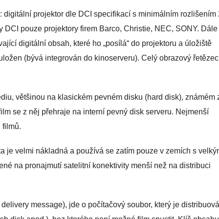
 digitální projektor dle DCI specifikací s minimálním rozlišením
vky DCI pouze projektory firem Barco, Christie, NEC, SONY. Dále
jící digitální obsah, které ho „posílá“ do projektoru a úložiště
mě uložen (bývá integrován do kinoserveru). Celý obrazový řetězec
édiu, většinou na klasickém pevném disku (hard disk), známém 
film se z něj přehraje na interní pevný disk serveru. Nejmenší
 filmů.
anta je velmi nákladná a používá se zatím pouze v zemích s velk
né na pronajmutí satelitní konektivity menší než na distribuci
y delivery message), jde o počítačový soubor, který je distribuov