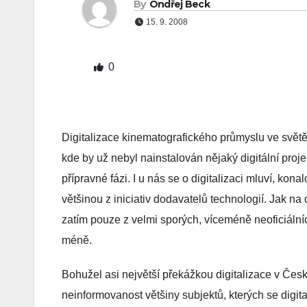
By
Ondřej Beck
15. 9. 2008
0
Digitalizace kinematografického průmyslu ve světě
kde by už nebyl nainstalován nějaký digitální proje
přípravné fázi. I u nás se o digitalizaci mluví, kon
většinou z iniciativ dodavatelů technologií. Jak na d
zatím pouze z velmi sporých, víceméně neoficiálníc
méně.
Bohužel asi největší překážkou digitalizace v Česk
neinformovanost většiny subjektů, kterých se digital