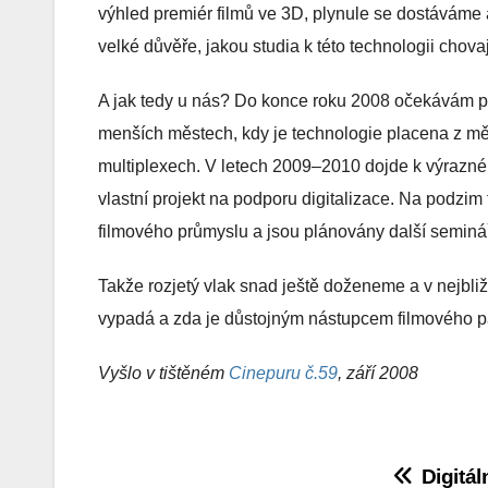
výhled premiér filmů ve 3D, plynule se dostáváme a
velké důvěře, jakou studia k této technologii chovaj
A jak tedy u nás? Do konce roku 2008 očekávám př
menších městech, kdy je technologie placena z mě
multiplexech. V letech 2009–2010 dojde k výrazné dig
vlastní projekt na podporu digitalizace. Na podzim 
filmového průmyslu a jsou plánovány další semináře
Takže rozjetý vlak snad ještě doženeme a v nejbliž
vypadá a zda je důstojným nástupcem filmového p
Vyšlo v tištěném
Cinepuru č.59
, září 2008
Navigace
Digitál