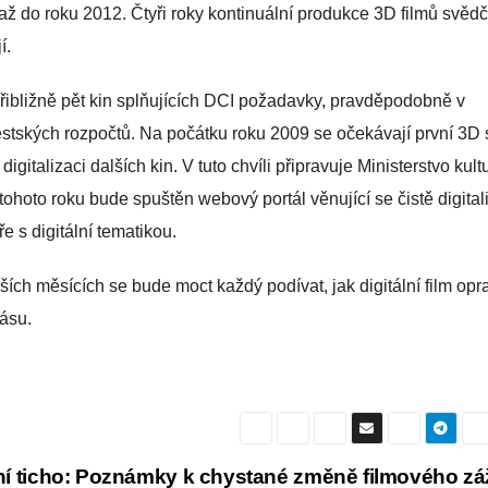
ž do roku 2012. Čtyři roky kontinuální produkce 3D filmů svědč
í.
ibližně pět kin splňujících DCI požadavky, pravděpodobně v
stských rozpočtů. Na počátku roku 2009 se očekávají první 3D 
italizaci dalších kin. V tuto chvíli připravuje Ministerstvo kult
tohoto roku bude spuštěn webový portál věnující se čistě digital
 s digitální tematikou.
ších měsících se bude moct každý podívat, jak digitální film op
ásu.
ní ticho: Poznámky k chystané změně filmového zá