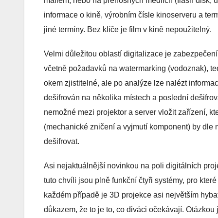
mailem, nebo na přenosných médiích (flash disk, us
informace o kině, výrobním čísle kinoserveru a term
jiné termíny. Bez klíče je film v kině nepoužitelný.
Velmi důležitou oblastí digitalizace je zabezpečení
včetně požadavků na watermarking (vodoznak), ted
okem zjistitelné, ale po analýze lze nalézt informac
dešifrován na několika místech a poslední dešifrov
nemožné mezi projektor a server vložit zařízení, kter
(mechanické zničení a vyjmutí komponent) by dle 
dešifrovat.
Asi nejaktuálnější novinkou na poli digitálních proj
tuto chvíli jsou plně funkční čtyři systémy, pro kte
každém případě je 3D projekce asi největším hybat
důkazem, že to je to, co diváci očekávají. Otázkou