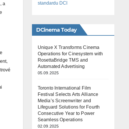
standardu DCI
, a
e
DCinema Today
Unique X Transforms Cinema
ce
Operations for Cinesystem with
RosettaBridge TMS and
ent,
Automated Advertising
etrové
05.09.2025
i
Toronto International Film
Festival Selects Arts Alliance
Media’s Screenwriter and
Lifeguard Solutions for Fourth
Consecutive Year to Power
Seamless Operations
02.09.2025