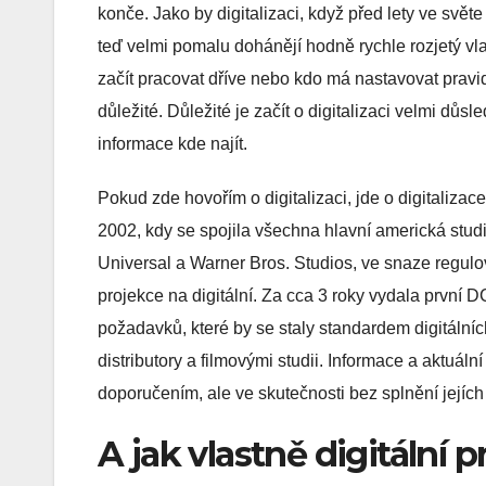
konče. Jako by digitalizaci, když před lety ve světe
teď velmi pomalu dohánějí hodně rychle rozjetý vl
začít pracovat dříve nebo kdo má nastavovat pravid
důležité. Důležité je začít o digitalizaci velmi důsl
informace kde najít.
Pokud zde hovořím o digitalizaci, jde o digitalizac
2002, kdy se spojila všechna hlavní americká stud
Universal a Warner Bros. Studios, ve snaze regulov
projekce na digitální. Za cca 3 roky vydala první D
požadavků, které by se staly standardem digitální
distributory a filmovými studii. Informace a aktuáln
doporučením, ale ve skutečnosti bez splnění jejích 
A jak vlastně digitální 