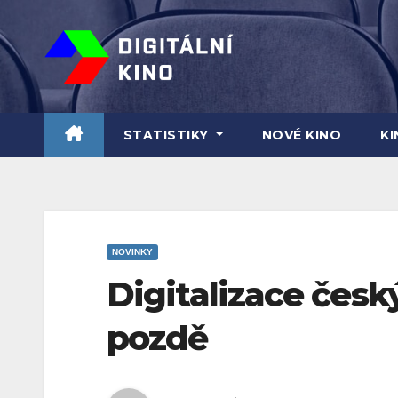
Skip
to
content
STATISTIKY
NOVÉ KINO
K
NOVINKY
Digitalizace český
pozdě