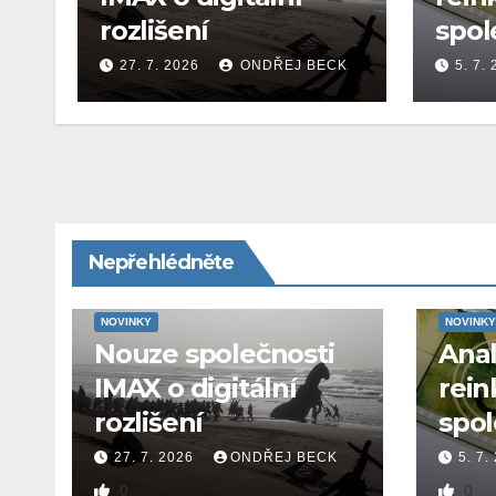
rozlišení
spol
27. 7. 2026
ONDŘEJ BECK
5. 7.
Nepřehlédněte
NOVINKY
NOVINKY
Nouze společnosti
Ana
IMAX o digitální
rein
rozlišení
spol
27. 7. 2026
ONDŘEJ BECK
5. 7.
0
0