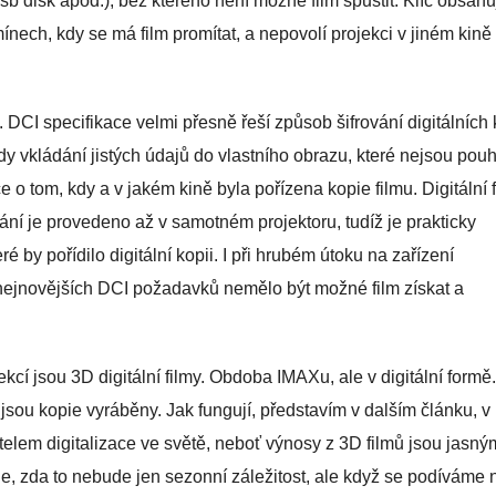
b disk apod.), bez kterého není možné film spustit. Klíč obsahu
ínech, kdy se má film promítat, a nepovolí projekci v jiném kině
. DCI specifikace velmi přesně řeší způsob šifrování digitálních 
y vkládání jistých údajů do vlastního obrazu, které nejsou po
e o tom, kdy a v jakém kině byla pořízena kopie filmu. Digitální f
ání je provedeno až v samotném projektoru, tudíž je prakticky
é by pořídilo digitální kopii. I při hrubém útoku na zařízení
nejnovějších DCI požadavků nemělo být možné film získat a
ekcí jsou 3D digitální filmy. Obdoba IMAXu, ale v digitální formě
ré jsou kopie vyráběny. Jak fungují, představím v dalším článku, v
elem digitalizace ve světě, neboť výnosy z 3D filmů jsou jasný
 je, zda to nebude jen sezonní záležitost, ale když se podíváme 