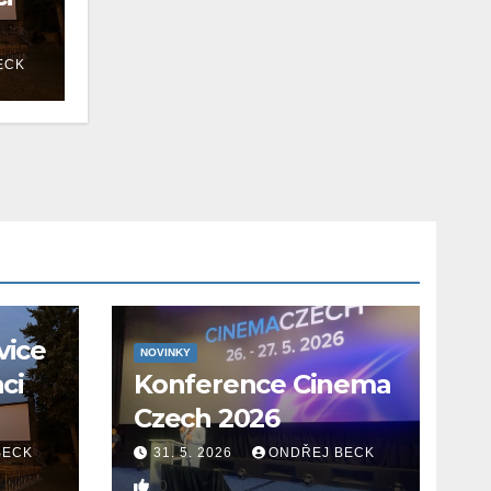
ECK
vice
NOVINKY
aci
Konference Cinema
Czech 2026
BECK
31. 5. 2026
ONDŘEJ BECK
0