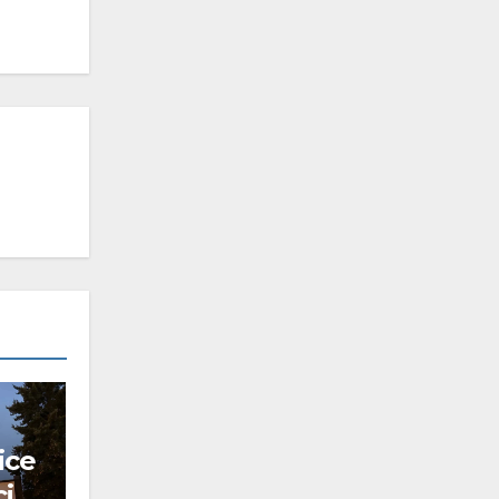
ice
ci