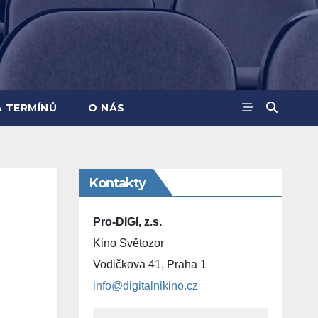
A TERMÍNŮ
O NÁS
Kontakty
Pro-DIGI, z.s.
Kino Světozor
Vodičkova 41, Praha 1
info@digitalnikino.cz