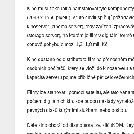
Kino musí zakoupit a nainstalovat tyto komponenty:
(2048 x 1556 pixelů), v tuto chvíli splňují požada
kinoserver (cinema server), tedy zařízení zpracováva
(storage server), na kterém je film v digitální for
cenově pohybuje mezi 1,3–1,8 mil. Kč.
Kino dostane od distributora film na přenosném m
osobních počítačů, který se vloží do kinoserveru a 
kapacita serveru pojme přibližně pět celovečerních
Filmy lze stahovat i pomocí satelitu, ale tato vari
počtem digitálních kin, kde budou náklady vynalože
pevných disků kurýrními službami nebo poštou.
Dále kino obdrží od distributora tzv. klíč (KDM, Ke