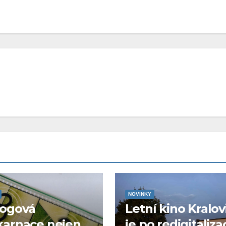
NOVINKY
logová
Letní kino Kralov
karnace nejen
je po redigitaliza