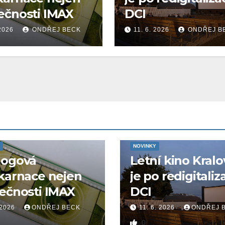
ečnosti IMAX
DCI
 2026
ONDŘEJ BECK
11. 6. 2026
ONDŘEJ B
NOVINKY
logová
Letní kino Kralo
karnace nejen
je po redigitaliz
ečnosti IMAX
DCI
 2026
ONDŘEJ BECK
11. 6. 2026
ONDŘEJ 
0