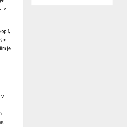
je
 a v
kopií,
uhým
ilm je
. V
m
na