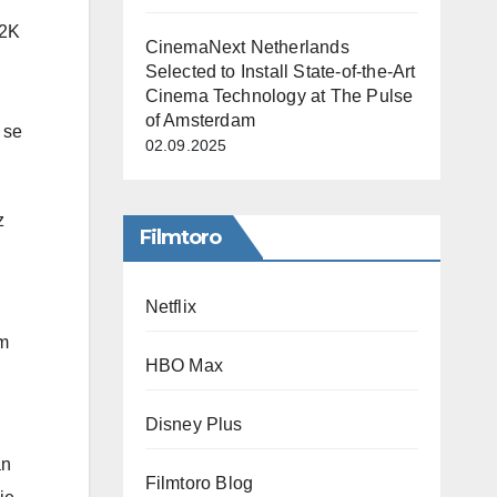
 2K
CinemaNext Netherlands
Selected to Install State-of-the-Art
Cinema Technology at The Pulse
of Amsterdam
 se
02.09.2025
z
Filmtoro
Netflix
ým
HBO Max
Disney Plus
án
Filmtoro Blog