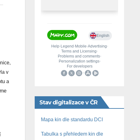
nice,
la v
ptu a
víme
Stav digitalizace v ČR
Mapa kin dle standardu DCI
Tabulka s přehledem kin dle
í