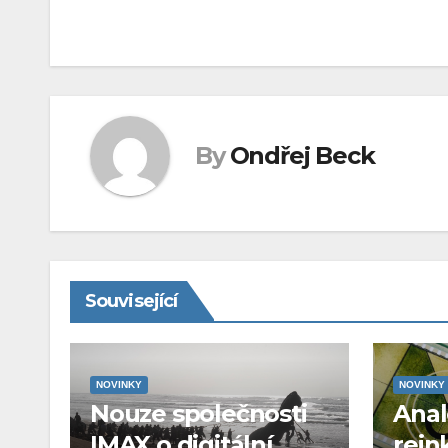
pro
příspěvek
By
Ondřej Beck
Související
NOVINKY
NOVINKY
Nouze společnosti
Ana
IMAX o digitální
rein