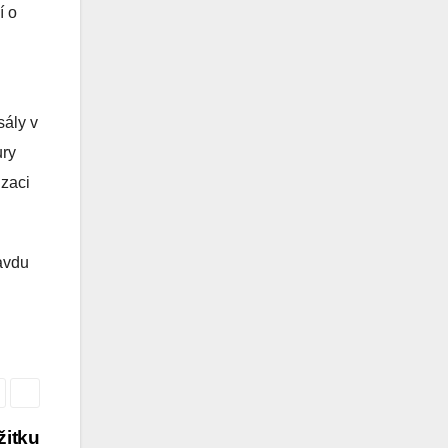
í o
sály v
ury
izaci
ravdu
žitku