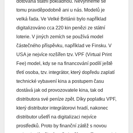
dotována státní pokladnou. Nevyhneme se
tomu pravděpodobně ani u nás. Modelů je
velká řada. Ve Velké Británii bylo například
digitalizováno cca 220 kin penězi ze státní
loterie. V jiných zemích se používá model
částečného příspěvku, například ve Finsku. V
USA je nejvíce rozšířen tzv. VPF (Virtual Print
Fee) model, kdy se na financování podílí ještě
třetí osoba, tzv. integrátor, který dopředu zaplatí
technické vybavení kina a postupem času
dostává jak od provozovatele kina, tak od
distributora své peníze zpět. Díky poplatku VPF,
který distributor integrátorovi hradí, nakonec
distributor ušetří na digitalizaci nejvíce
prostředků. Proto by finanční zátěž s novou