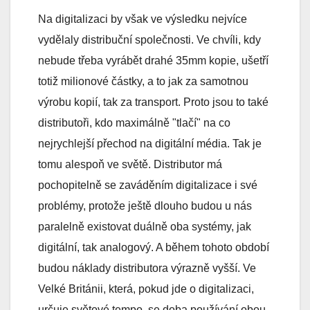
Na digitalizaci by však ve výsledku nejvíce
vydělaly distribuční společnosti. Ve chvíli, kdy
nebude třeba vyrábět drahé 35mm kopie, ušetří
totiž milionové částky, a to jak za samotnou
výrobu kopií, tak za transport. Proto jsou to také
distributoři, kdo maximálně "tlačí" na co
nejrychlejší přechod na digitální média. Tak je
tomu alespoň ve světě. Distributor má
pochopitelně se zaváděním digitalizace i své
problémy, protože ještě dlouho budou u nás
paralelně existovat duálně oba systémy, jak
digitální, tak analogový. A během tohoto období
budou náklady distributora výrazně vyšší. Ve
Velké Británii, která, pokud jde o digitalizaci,
určuje světové tempo, se doba používání obou