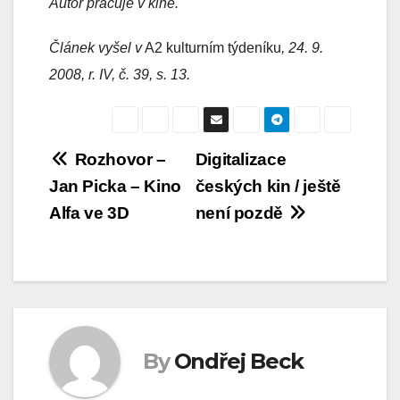
Autor pracuje v kině.
Článek vyšel v
A2 kulturním týdeníku
, 24. 9.
2008, r. IV, č. 39, s. 13.
Navigace
Rozhovor –
Digitalizace
Jan Picka – Kino
českých kin / ještě
pro
Alfa ve 3D
není pozdě
příspěvek
By
Ondřej Beck