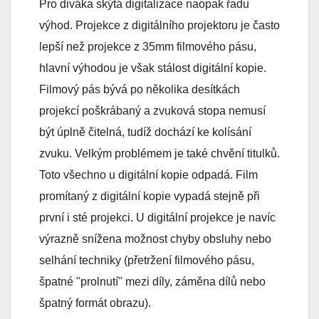
Pro diváka skýtá digitalizace naopak řadu
výhod. Projekce z digitálního projektoru je často
lepší než projekce z 35mm filmového pásu,
hlavní výhodou je však stálost digitální kopie.
Filmový pás bývá po několika desítkách
projekcí poškrábaný a zvuková stopa nemusí
být úplně čitelná, tudíž dochází ke kolísání
zvuku. Velkým problémem je také chvění titulků.
Toto všechno u digitální kopie odpadá. Film
promítaný z digitální kopie vypadá stejně při
první i sté projekci. U digitální projekce je navíc
výrazně snížena možnost chyby obsluhy nebo
selhání techniky (přetržení filmového pásu,
špatné "prolnutí" mezi díly, záměna dílů nebo
špatný formát obrazu).