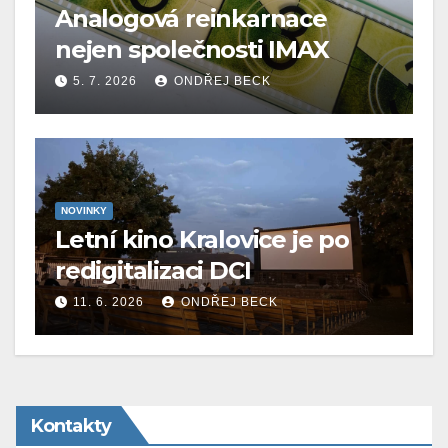
Analogová reinkarnace
nejen společnosti IMAX
5. 7. 2026
ONDŘEJ BECK
NOVINKY
Letní kino Kralovice je po
redigitalizaci DCI
11. 6. 2026
ONDŘEJ BECK
Kontakty