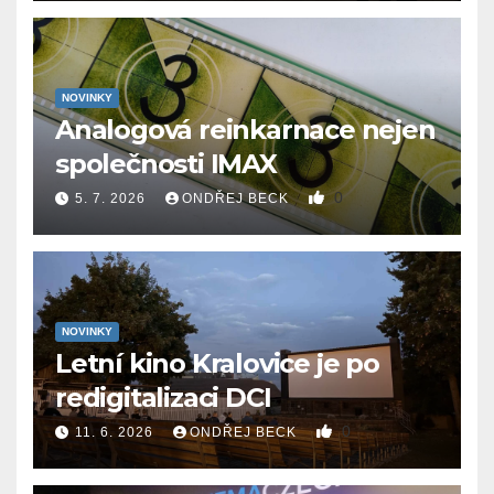
NOVINKY
Analogová reinkarnace nejen
společnosti IMAX
0
5. 7. 2026
ONDŘEJ BECK
NOVINKY
Letní kino Kralovice je po
redigitalizaci DCI
0
11. 6. 2026
ONDŘEJ BECK