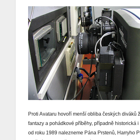
Proti Avataru hovoří menší obliba českých diváků ž
fantazy a pohádkové příběhy, případně historická 
od roku 1989 nalezneme Pána Prstenů, Harryho Pott