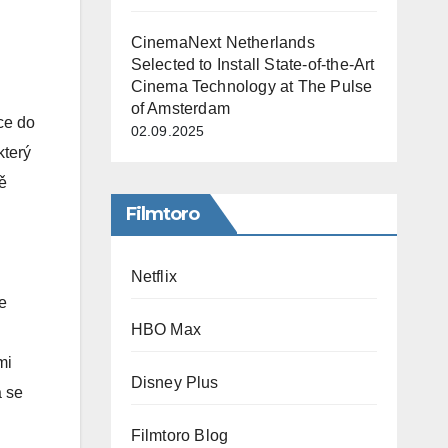
CinemaNext Netherlands
Selected to Install State-of-the-Art
Cinema Technology at The Pulse
of Amsterdam
ce do
02.09.2025
který
ě
Filmtoro
Netflix
e
HBO Max
mi
Disney Plus
á se
Filmtoro Blog