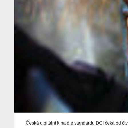
Česká digitální kina dle standardu DCI čeká od čt