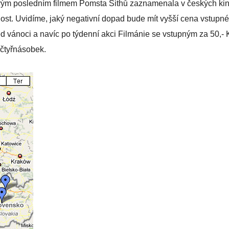
e svým posledním filmem Pomsta Sithů zaznamenala v českých ki
ost. Uvidíme, jaký negativní dopad bude mít vyšší cena vstupn
 vánoci a navíc po týdenní akci Filmánie se vstupným za 50,- 
a čtyřnásobek.