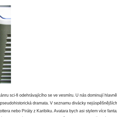
ánru sci-fi odehrávajícího se ve vesmíru. U nás dominují hlavně
i pseudohistorická dramata. V seznamu divácky nejúspěšnějších
era nebo Piráty z Karibiku. Avatara bych asi stylem více fanta