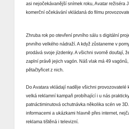
asi nejočekávanější snímek roku, Avatar režiséra
komerční očekávání vkládaná do filmu provozovate
Zhruba rok po otevření prvního sálu s digitální pro
prvního velkého nádraží. A když zůstaneme v pomys
prodává svoje jízdenky. A všichni svorně doufají, 
zaplní právě jejich vagón. Náš vlak má 49 vagónů, 
pětačtyřicet z nich.
Do Avatara vkládají naděje všichni provozovatelé 
velká reklamní kampaň probíhající i u nás praktic
patnáctiminutová ochutnávka několika scén ve 3D. 
informacemi a ukázkami hlavně přes internet, nejča
reklama tištěná i televizní.