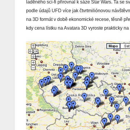
laděného sci-fi přirovnal k sáze Star Wars. Ta s
podle údajů UFD více jak čtvrtmiliónovou návštěvn
na 3D formát v době ekonomické recese, těsně před
kdy cena lístku na Avatara 3D vyroste prakticky n