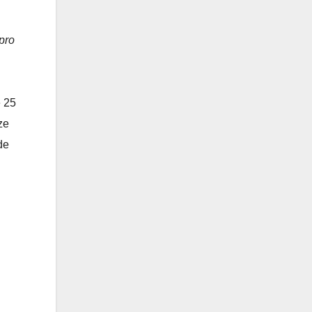
pro
e 25
ze
de