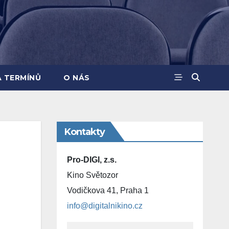
A TERMÍNŮ
O NÁS
Kontakty
Pro-DIGI, z.s.
Kino Světozor
Vodičkova 41, Praha 1
info@digitalnikino.cz