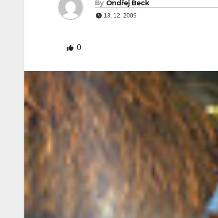
By
Ondřej Beck
13. 12. 2009
0