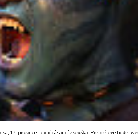
vrtka, 17. prosince, první zásadní zkouška. Premiérově bude uv