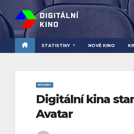
Skip
to
content
STATISTIKY
NOVÉ KINO
K
NOVINKY
Digitální kina st
Avatar