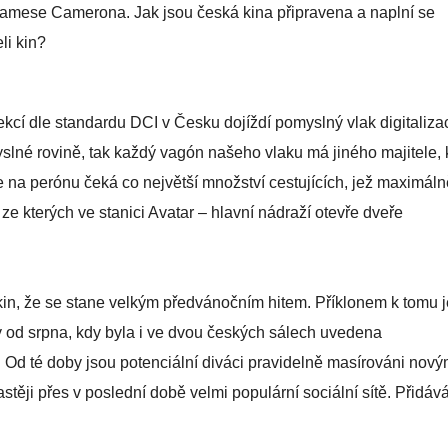
 Jamese Camerona. Jak jsou česká kina připravena a naplní se
li kin?
jekcí dle standardu DCI v Česku dojíždí pomyslný vlak digitaliza
lné rovině, tak každý vagón našeho vlaku má jiného majitele, 
že na perónu čeká co největší množství cestujících, jež maximáln
ze kterých ve stanici Avatar – hlavní nádraží otevře dveře
kin, že se stane velkým předvánočním hitem. Příklonem k tomu j
ky od srpna, kdy byla i ve dvou českých sálech uvedena
Od té doby jsou potenciální diváci pravidelně masírováni nový
stěji přes v poslední době velmi populární sociální sítě. Přidáv