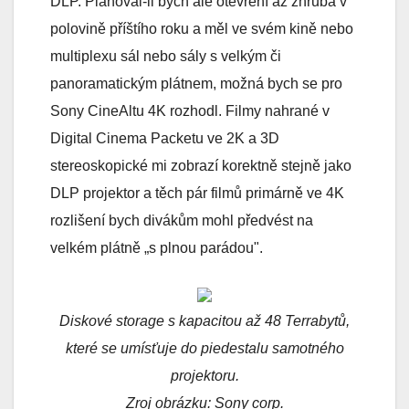
DLP. Plánoval-li bych ale otevření až zhruba v
polovině příštího roku a měl ve svém kině nebo
multiplexu sál nebo sály s velkým či
panoramatickým plátnem, možná bych se pro
Sony CineAltu 4K rozhodl. Filmy nahrané v
Digital Cinema Packetu ve 2K a 3D
stereoskopické mi zobrazí korektně stejně jako
DLP projektor a těch pár filmů primárně ve 4K
rozlišení bych divákům mohl předvést na
velkém plátně „s plnou parádou".
Diskové storage s kapacitou až 48 Terrabytů,
které se umísťuje do piedestalu samotného
projektoru.
Zroj obrázku: Sony corp.