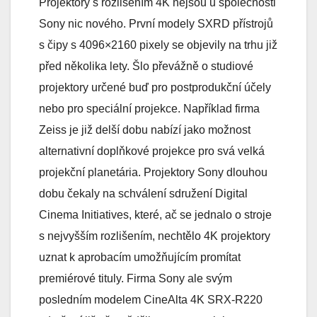
Projektory s rozlišením 4K nejsou u společnosti
Sony nic nového. První modely SXRD přístrojů
s čipy s 4096×2160 pixely se objevily na trhu již
před několika lety. Šlo převážně o studiové
projektory určené buď pro postprodukční účely
nebo pro speciální projekce. Například firma
Zeiss je již delší dobu nabízí jako možnost
alternativní doplňkové projekce pro svá velká
projekční planetária. Projektory Sony dlouhou
dobu čekaly na schválení sdružení Digital
Cinema Initiatives, které, ač se jednalo o stroje
s nejvyšším rozlišením, nechtělo 4K projektory
uznat k aprobacím umožňujícím promítat
premiérové tituly. Firma Sony ale svým
posledním modelem CineAlta 4K SRX-R220