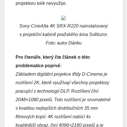
projektoru tolik nevyužije.
Sony CineAlta 4K SRX-R220 nainstalovaný
v projekční kabině pražského kina Světozor.
Foto: autor článku
Pro čtenáře, který čte článek o této
problematice poprvé:
Základem digitální projekce třídy D-Cinema je
rozlišení 2K, které využívají všechny projektory
pracující s technologií DLP. Rozlišení číní
2048×1080 pixelů. Toto rozlišení je srovnatelné
s kvalitou nejlepších distribučních 35 mm
filmových kopií. 4K rozlišení nabízí 4x
kvalitnější obraz, činí 4096×2160 pixelů a je