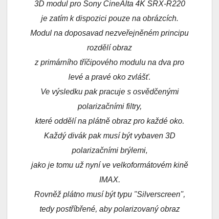
3D modul pro Sony CineAlta 4K SRX-R220
je zatím k dispozici pouze na obrázcích.
Modul na doposavad nezveřejněném principu
rozdělí obraz
z primárního tříčipového modulu na dva pro
levé a pravé oko zvlášť.
Ve výsledku pak pracuje s osvědčenými
polarizačními filtry,
které oddělí na plátně obraz pro každé oko.
Každý divák pak musí být vybaven 3D
polarizačními brýlemi,
jako je tomu už nyní ve velkoformátovém kině
IMAX.
Rovněž plátno musí být typu "Silverscreen",
tedy postříbřené, aby polarizovaný obraz