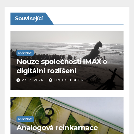
Související
NOVINKY
Nouze společnosti IMAX o
digitální rozlišení
27. 7. 2026
ONDŘEJ BECK
NOVINKY
Analogová reinkarnace