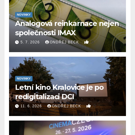
NOVINKY
Analogová reinkarnace nejen
společnosti IMAX
0
5. 7. 2026
ONDŘEJ BECK
NOVINKY
Letní kino Kralovice je po
redigitalizaci DCI
0
11. 6. 2026
ONDŘEJ BECK