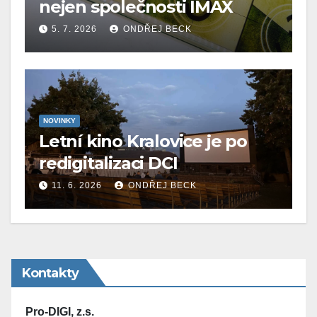
nejen společnosti IMAX
5. 7. 2026
ONDŘEJ BECK
NOVINKY
Letní kino Kralovice je po
redigitalizaci DCI
11. 6. 2026
ONDŘEJ BECK
Kontakty
Pro-DIGI, z.s.