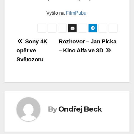
Vyšlo na
FilmPubu
.
Navigace
Sony 4K
Rozhovor – Jan Picka
opět ve
– Kino Alfa ve 3D
pro
Světozoru
příspěvek
By
Ondřej Beck