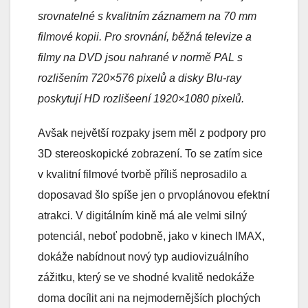
srovnatelné s kvalitním záznamem na 70 mm
filmové kopii. Pro srovnání, běžná televize a
filmy na DVD jsou nahrané v normě PAL s
rozlišením 720×576 pixelů a disky Blu-ray
poskytují HD rozlišeení 1920×1080 pixelů.
Avšak největší rozpaky jsem měl z podpory pro
3D stereoskopické zobrazení. To se zatím sice
v kvalitní filmové tvorbě příliš neprosadilo a
doposavad šlo spíše jen o prvoplánovou efektní
atrakci. V digitálním kině má ale velmi silný
potenciál, neboť podobně, jako v kinech IMAX,
dokáže nabídnout nový typ audiovizuálního
zážitku, který se ve shodné kvalitě nedokáže
doma docílit ani na nejmodernějších plochých