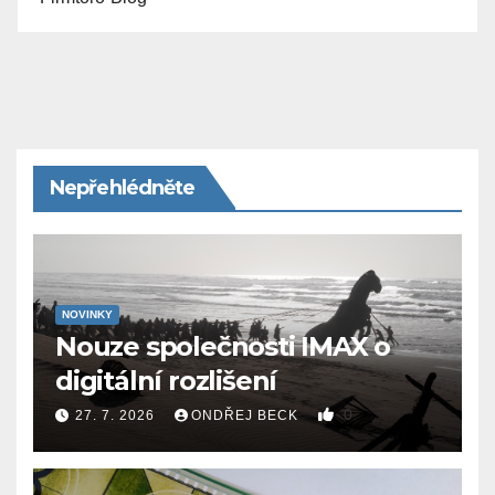
Nepřehlédněte
NOVINKY
Nouze společnosti IMAX o
digitální rozlišení
0
27. 7. 2026
ONDŘEJ BECK