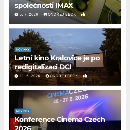
společnosti IMAX
0
5. 7. 2026
ONDŘEJ BECK
NOVINKY
Letní kino Kralovice je po
redigitalizaci DCI
0
11. 6. 2026
ONDŘEJ BECK
NOVINKY
Konference Cinema Czech
2026