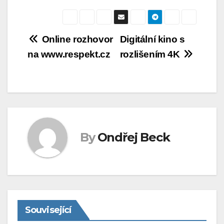
Navigace
Online rozhovor
Digitální kino s
na www.respekt.cz
rozlišením 4K
pro
příspěvek
By
Ondřej Beck
Související