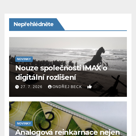
Nepřehlédněte
NOVINKY
Nouze společnosti IMAX o
digitální rozlišení
0
27. 7. 2026
ONDŘEJ BECK
NOVINKY
Analogová reinkarnace nejen