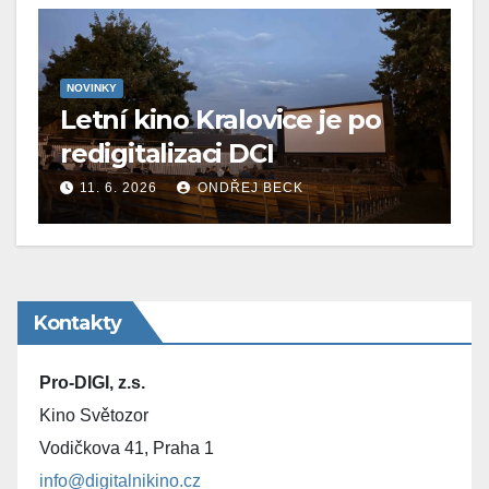
NOVINKY
Letní kino Kralovice je po
redigitalizaci DCI
11. 6. 2026
ONDŘEJ BECK
Kontakty
Pro-DIGI, z.s.
Kino Světozor
Vodičkova 41, Praha 1
info@digitalnikino.cz