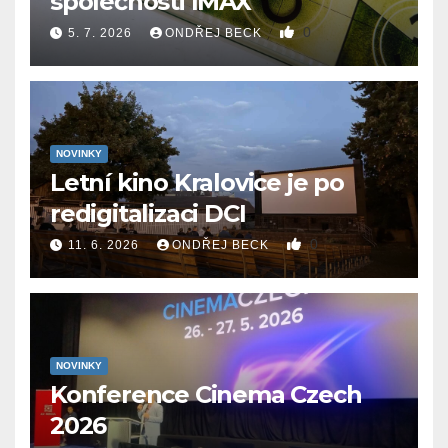
společnosti IMAX
0
5. 7. 2026
ONDŘEJ BECK
NOVINKY
Letní kino Kralovice je po
redigitalizaci DCI
0
11. 6. 2026
ONDŘEJ BECK
NOVINKY
Konference Cinema Czech
2026