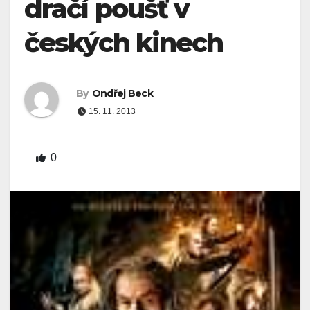
dračí poušť v
českých kinech
By
Ondřej Beck
15. 11. 2013
0