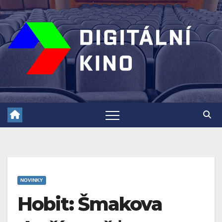
Skip
to
content
NOVINKY
Hobit: Šmakova