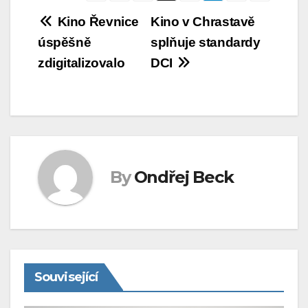
Navigace
Kino Řevnice
Kino v Chrastavě
úspěšně
splňuje standardy
pro
zdigitalizovalo
DCI
příspěvek
By
Ondřej Beck
Související