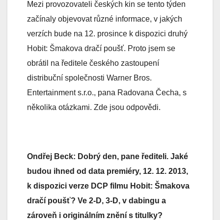
Mezi provozovateli českých kin se tento týden
začínaly objevovat různé informace, v jakých
verzích bude na 12. prosince k dispozici druhý
Hobit: Šmakova dračí poušť. Proto jsem se
obrátil na ředitele českého zastoupení
distribuční společnosti Warner Bros.
Entertainment s.r.o., pana Radovana Čecha, s
několika otázkami. Zde jsou odpovědi.
Ondřej Beck: Dobrý den, pane řediteli. Jaké
budou ihned od data premiéry, 12. 12. 2013,
k dispozici verze DCP filmu Hobit: Šmakova
dračí poušť? Ve 2-D, 3-D, v dabingu a
zároveň i originálním znění s titulky?