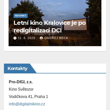
NOVINKY
Letní kino Kralovice je po
redigitalizaci DCI
11. 6. 2026
ONDŘEJ BECK
Kontakty
Pro-DIGI, z.s.
Kino Světozor
Vodičkova 41, Praha 1
info@digitalnikino.cz