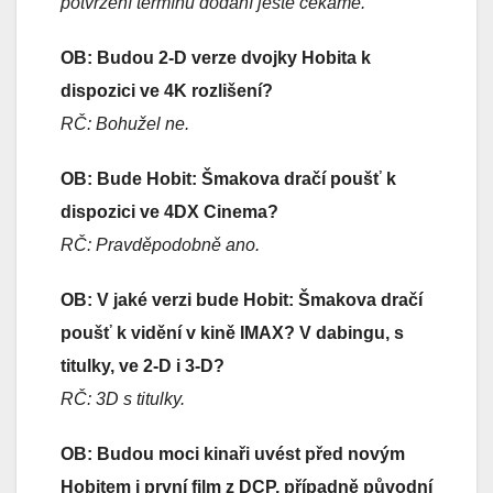
potvrzení termínu dodání ještě čekáme.
OB: Budou 2-D verze dvojky Hobita k
dispozici ve 4K rozlišení?
RČ: Bohužel ne.
OB: Bude Hobit: Šmakova dračí poušť k
dispozici ve 4DX Cinema?
RČ: Pravděpodobně ano.
OB: V jaké verzi bude Hobit: Šmakova dračí
poušť k vidění v kině IMAX? V dabingu, s
titulky, ve 2-D i 3-D?
RČ: 3D s titulky.
OB: Budou moci kinaři uvést před novým
Hobitem i první film z DCP, případně původní