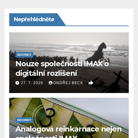
Nepřehlédněte
NOVINKY
Nouze společnosti IMAX o
digitální rozlišení
0
27. 7. 2026
ONDŘEJ BECK
NOVINKY
Analogová reinkarnace nejen