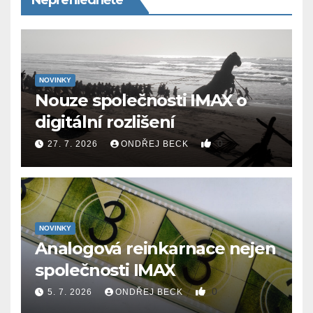
NOVINKY
Nouze společnosti IMAX o
digitální rozlišení
0
27. 7. 2026
ONDŘEJ BECK
NOVINKY
Analogová reinkarnace nejen
společnosti IMAX
0
5. 7. 2026
ONDŘEJ BECK