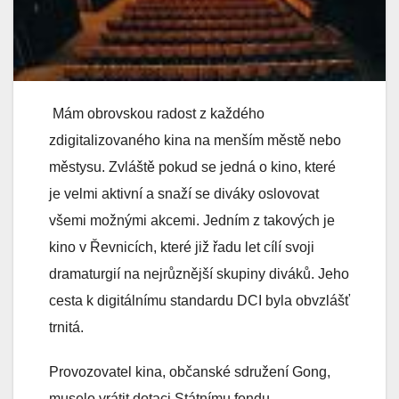
Mám obrovskou radost z každého
zdigitalizovaného kina na menším městě nebo
městysu. Zvláště pokud se jedná o kino, které
je velmi aktivní a snaží se diváky oslovovat
všemi možnými akcemi. Jedním z takových je
kino v Řevnicích, které již řadu let cílí svoji
dramaturgií na nejrůznější skupiny diváků. Jeho
cesta k digitálnímu standardu DCI byla obvzlášť
trnitá.
Provozovatel kina, občanské sdružení Gong,
muselo vrátit dotaci Státnímu fondu