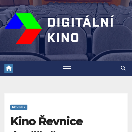
Skip
to
content
NOVINKY
Kino Řevnice