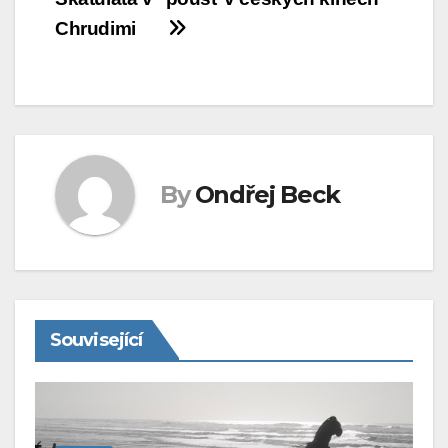
pro
Chrudimi
příspěvek
By
Ondřej Beck
Související