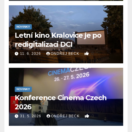
NOVINKY
Letní kino Kralovice je po
redigitalizaci DCI
0
11. 6. 2026
ONDŘEJ BECK
NOVINKY
Konference Cinema Czech
2026
0
31. 5. 2026
ONDŘEJ BECK