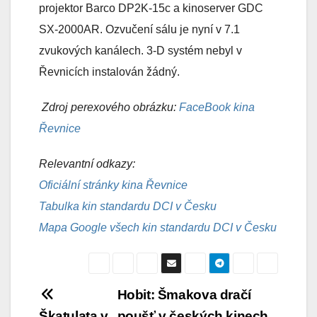
projektor Barco DP2K-15c a kinoserver GDC
SX-2000AR. Ozvučení sálu je nyní v 7.1
zvukových kanálech. 3-D systém nebyl v
Řevnicích instalován žádný.
Zdroj perexového obrázku:
FaceBook kina
Řevnice
Relevantní odkazy:
Oficiální stránky kina Řevnice
Tabulka kin standardu DCI v Česku
Mapa Google všech kin standardu DCI v Česku
Navigace
Hobit: Šmakova dračí
Škatulata v
poušť v českých kinech