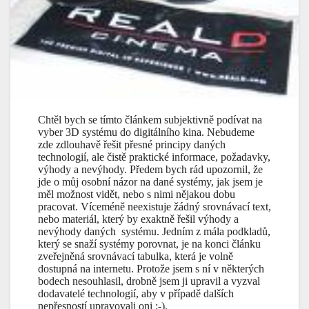
Chtěl bych se tímto článkem subjektivně podívat na
vyber 3D systému do digitálního kina. Nebudeme
zde zdlouhavě řešit přesné principy daných
technologií, ale čistě praktické informace, požadavky,
výhody a nevýhody. Předem bych rád upozornil, že
jde o můj osobní názor na dané systémy, jak jsem je
měl možnost vidět, nebo s nimi nějakou dobu
pracovat. Víceméně neexistuje žádný srovnávací text,
nebo materiál, který by exaktně řešil výhody a
nevýhody daných systému. Jedním z mála podkladů,
který se snaží systémy porovnat, je na konci článku
zveřejněná srovnávací tabulka, která je volně
dostupná na internetu. Protože jsem s ní v některých
bodech nesouhlasil, drobně jsem ji upravil a vyzval
dodavatelé technologií, aby v případě dalších
nepřesností upravovali oni :-).