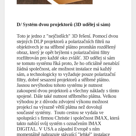
D/ Systém dvou projektorů (3D udělej si sám)
Toto je jedno z "nejčistších" 3D řešení. Pomocí dvou
stejných DLP projektorů a polarizačních filtrů na
objektivech je na stříbrné plátno promítán rozdělený
obraz, který je opět brýlemi s polarizačními filtry
rozfiltrován pro každé oko zvlášť. 3D udělej si sám
se tomuto systému říká proto, že ho oficiálně nenabízí
žádná společnost, ale možnost instalace má každý
sám, a technologicky to vyžaduje pouze polarizační
filtry, dobré sesazení projektorů a stříbrné plátno.
Jasnou nevýhodou tohoto systému je nutnost
zakoupení dvou projektorů a všechny náklady s tímto
spojené. Dále také nutnost stříbrného plátna. Velkou
výhodou je z důvodu zdvojení výkonu možnost
projekcí na výrazně větší plátna než dovolují
současné systémy. Touto cestou se vydala ve
spolupráci s firmou Christie i společnost IMAX, která
takto nabízí svůj systém s označením IMAX
DIGITAL. V USA a západní Evropě s ním
momentálně nahrazuje stávající "lehké" instalace