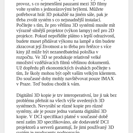
provoz, s co nejmenšími pauzami mezi 3D filmy
volte systém s jednorázovými brýlemi. Můžete
potřebovat hrát 3D pokaždé na jiném sále, pak je
třeba zvolit systém s co nejsnadnější instalací.
Počítejte s tím, že pro většinu 3D systémů musíte mít
výrazně silnější projektor (výkon lampy) než pro 2D
projekce. Pokud nepořídíte plátno s lepší odrazivostí,
budete muset přidávat výkonu na lampě a tím budete
zkracovat její životnost a to třeba pro řetězce s více
kiny již může být nezanedbatelná položka v
rozpočtu. Ve 3D se produkuje relativně velké
množství vzdělávacích filmů většinou dokumentů.
Už dopředu při ekonomických úvahách počítejte s
tím, že školy mohou být opět vaším velkým klientem.
Do současné doby mohly navštěvovat pouze IMAX
v Praze. Teď budou chodit k vám.
Digitální 3D kopie je tzv interoperativní, lze ji tak bez
problému přehrát na všech výše uvedených 3D
systémech. Nevyrábí se různé kopie pro různé
systémy, ale je pouze jedna varianta digitální 3D
kopie. V DCI specifikaci platné v současné době
není zatím 3D specifikováno, ale dodavatelé DCI
projektorů a serverů garantují, že jimi používaný 3D
systém je producenty podporován.