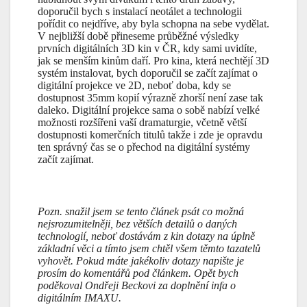
doporučil bych s instalací neotálet a technologii
pořídit co nejdříve, aby byla schopna na sebe vydělat.
V nejbližší době přineseme průběžné výsledky
prvních digitálních 3D kin v ČR, kdy sami uvidíte,
jak se menším kinům daří. Pro kina, která nechtějí 3D
systém instalovat, bych doporučil se začít zajímat o
digitální projekce ve 2D, neboť doba, kdy se
dostupnost 35mm kopií výrazně zhorší není zase tak
daleko. Digitální projekce sama o sobě nabízí velké
možnosti rozšířeni vaší dramaturgie, včetně větší
dostupnosti komerčních titulů takže i zde je opravdu
ten správný čas se o přechod na digitální systémy
začít zajímat.
Pozn. snažil jsem se tento článek psát co možná
nejsrozumitelněji, bez větších detailů o daných
technologií, neboť dostávám z kin dotazy na úplně
základní věci a tímto jsem chtěl všem těmto tazatelů
vyhovět. Pokud máte jakékoliv dotazy napište je
prosím do komentářů pod článkem. Opět bych
poděkoval Ondřeji Beckovi za doplnění infa o
digitálním IMAXU.