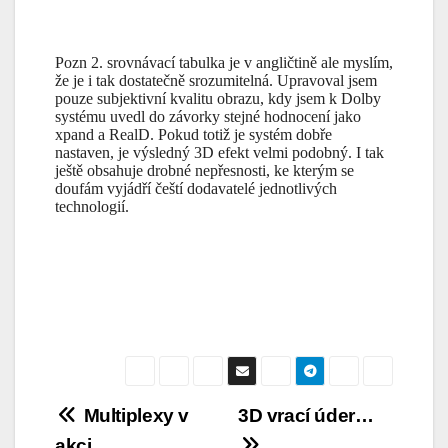
Pozn 2. srovnávací tabulka je v angličtině ale myslím,
že je i tak dostatečně srozumitelná. Upravoval jsem
pouze subjektivní kvalitu obrazu, kdy jsem k Dolby
systému uvedl do závorky stejné hodnocení jako
xpand a RealD. Pokud totiž je systém dobře
nastaven, je výsledný 3D efekt velmi podobný. I tak
ještě obsahuje drobné nepřesnosti, ke kterým se
doufám vyjádří čeští dodavatelé jednotlivých
technologií.
Navigace
Multiplexy v
3D vrací úder…
akci…