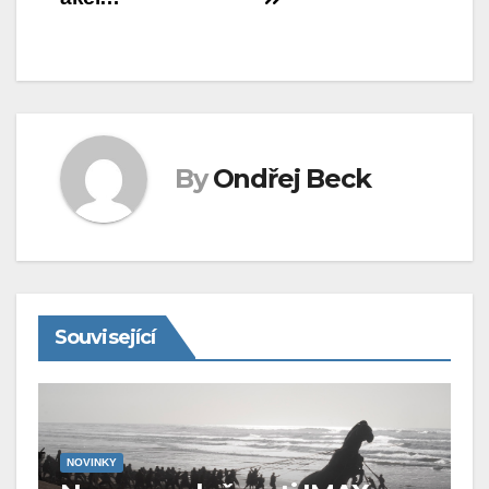
pro
příspěvek
By
Ondřej Beck
Související
NOVINKY