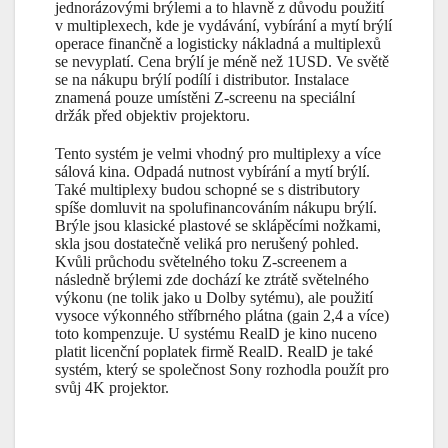
jednorázovými brýlemi a to hlavně z důvodu použití
v multiplexech, kde je vydávání, vybírání a mytí brýlí
operace finančně a logisticky nákladná a multiplexů
se nevyplatí. Cena brýlí je méně než 1USD. Ve světě
se na nákupu brýlí podílí i distributor. Instalace
znamená pouze umístěni Z-screenu na speciální
držák před objektiv projektoru.
Tento systém je velmi vhodný pro multiplexy a více
sálová kina. Odpadá nutnost vybírání a mytí brýlí.
Také multiplexy budou schopné se s distributory
spíše domluvit na spolufinancováním nákupu brýlí.
Brýle jsou klasické plastové se sklápěcími nožkami,
skla jsou dostatečně veliká pro nerušený pohled.
Kvůli průchodu světelného toku Z-screenem a
následně brýlemi zde dochází ke ztrátě světelného
výkonu (ne tolik jako u Dolby sytému), ale použití
vysoce výkonného stříbrného plátna (gain 2,4 a více)
toto kompenzuje. U systému RealD je kino nuceno
platit licenční poplatek firmě RealD. RealD je také
systém, který se společnost Sony rozhodla použít pro
svůj 4K projektor.