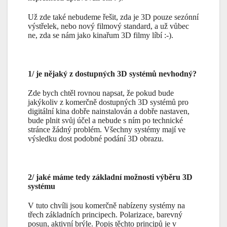
Už zde také nebudeme řešit, zda je 3D pouze sezónní
výstřelek, nebo nový filmový standard, a už vůbec
ne, zda se nám jako kinařum 3D filmy líbí :-).
1/ je nějaký z dostupných 3D systémů nevhodný?
Zde bych chtěl rovnou napsat, že pokud bude
jakýkoliv z komerčně dostupných 3D systémů pro
digitální kina dobře nainstalován a dobře nastaven,
bude plnit svůj účel a nebude s ním po technické
stránce žádný problém. Všechny systémy mají ve
výsledku dost podobné podání 3D obrazu.
2/ jaké máme tedy základní možnosti výběru 3D
systému
V tuto chvíli jsou komerčně nabízeny systémy na
třech základních principech. Polarizace, barevný
posun, aktivní brýle. Popis těchto principů je v