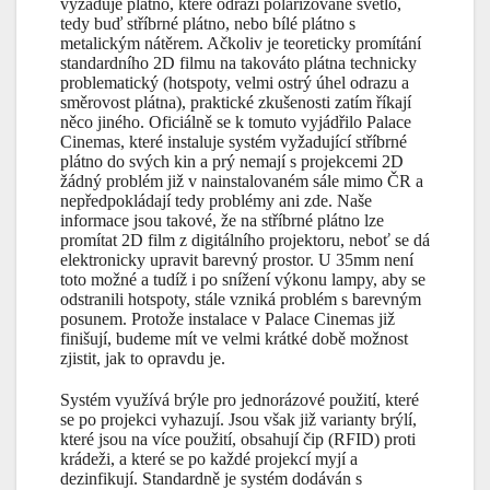
vyžaduje plátno, které odráží polarizované světlo,
tedy buď stříbrné plátno, nebo bílé plátno s
metalickým nátěrem. Ačkoliv je teoreticky promítání
standardního 2D filmu na takováto plátna technicky
problematický (hotspoty, velmi ostrý úhel odrazu a
směrovost plátna), praktické zkušenosti zatím říkají
něco jiného. Oficiálně se k tomuto vyjádřilo Palace
Cinemas, které instaluje systém vyžadující stříbrné
plátno do svých kin a prý nemají s projekcemi 2D
žádný problém již v nainstalovaném sále mimo ČR a
nepředpokládají tedy problémy ani zde. Naše
informace jsou takové, že na stříbrné plátno lze
promítat 2D film z digitálního projektoru, neboť se dá
elektronicky upravit barevný prostor. U 35mm není
toto možné a tudíž i po snížení výkonu lampy, aby se
odstranili hotspoty, stále vzniká problém s barevným
posunem. Protože instalace v Palace Cinemas již
finišují, budeme mít ve velmi krátké době možnost
zjistit, jak to opravdu je.
Systém využívá brýle pro jednorázové použití, které
se po projekci vyhazují. Jsou však již varianty brýlí,
které jsou na více použití, obsahují čip (RFID) proti
krádeži, a které se po každé projekcí myjí a
dezinfikují. Standardně je systém dodáván s