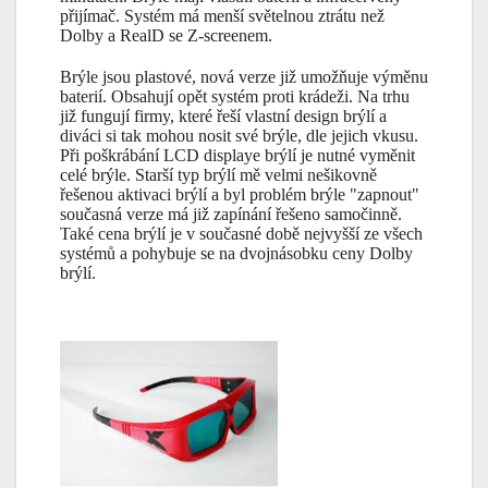
přijímač. Systém má menší světelnou ztrátu než
Dolby a RealD se Z-screenem.
Brýle jsou plastové, nová verze již umožňuje výměnu
baterií. Obsahují opět systém proti krádeži. Na trhu
již fungují firmy, které řeší vlastní design brýlí a
diváci si tak mohou nosit své brýle, dle jejich vkusu.
Při poškrábání LCD displaye brýlí je nutné vyměnit
celé brýle. Starší typ brýlí mě velmi nešikovně
řešenou aktivaci brýlí a byl problém brýle "zapnout"
současná verze má již zapínání řešeno samočinně.
Také cena brýlí je v současné době nejvyšší ze všech
systémů a pohybuje se na dvojnásobku ceny Dolby
brýlí.