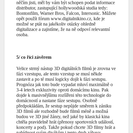
něčím jisti, měl by vám být schopen podat informace
distributor, zastupující hollywoodská studia tedy:
Bontonfilm, Warner Bros, Falcon, Intersonic. Můžete
opět použít fórum www.digitalnikino.cz, kde je
možné se ptát na jakékoliv otázky ohledně
digitalizace a zajistíme, že na ně odpoví relevantní
osoba.
5/ co říci závěrem
Velice strmý nástup 3D digitálních filmů je zrovna ve
fázi vzestupu, ale tento vzestup se musí někde
zastavit a po té musí logicky dojít k fázi sestupu.
Prognóza jak toto bude vypadat mluví maximálně o
3-4 letech exkluzivity oproti domácímu kinu. Pak
dojde k masivnějšímu rozšířeni této technologie do
domácností a nastane fáze sestupu. Osobně
předpokládám, že sestup nepůjde směrem k zániku
3D filmů ale rozhodně bude filmů méně a možná
budou ve 3D jiné žánry, než jaké by klasická kina
chtěla pravidelně hrát (přenosy sportovních událostí,
koncerty a pod). Takže pokud chcete 3D filmy hrát a
nabídnout svým divákům i tento druh zábavy,