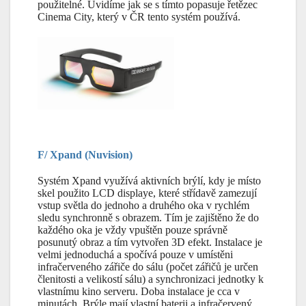
použitelné. Uvidíme jak se s tímto popasuje řetězec
Cinema City, který v ČR tento systém používá.
F/ Xpand (Nuvision)
Systém Xpand využívá aktivních brýlí, kdy je místo
skel použito LCD displaye, které střídavě zamezují
vstup světla do jednoho a druhého oka v rychlém
sledu synchronně s obrazem. Tím je zajištěno že do
každého oka je vždy vpuštěn pouze správně
posunutý obraz a tím vytvořen 3D efekt. Instalace je
velmi jednoduchá a spočívá pouze v umístěni
infračerveného zářiče do sálu (počet zářičů je určen
členitosti a velikostí sálu) a synchronizaci jednotky k
vlastnímu kino serveru. Doba instalace je cca v
minutách. Brýle mají vlastní baterii a infračervený