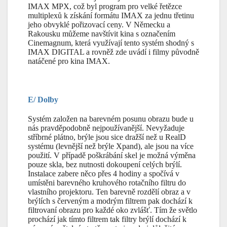
IMAX MPX, což byl program pro velké řetězce
multiplexů k získání formátu IMAX za jednu třetinu
jeho obvyklé pořizovací ceny. V Německu a
Rakousku můžeme navštívit kina s označením
Cinemagnum, která využívají tento systém shodný s
IMAX
DIGITAL a rovněž zde uvádí i filmy původně
natáčené pro kina IMAX.
E/ Dolby
Systém založen na barevném posunu obrazu bude u
nás pravděpodobně nejpoužívanější. Nevyžaduje
stříbrné plátno, brýle jsou sice dražší než u RealD
systému (levnější než brýle Xpand), ale jsou na více
použití. V případě poškrábání skel je možná výměna
pouze skla, bez nutnosti dokoupení celých brýlí.
Instalace zabere něco přes 4 hodiny a spočívá v
umístěni barevného kruhového rotačního filtru do
vlastního projektoru. Ten barevně rozdělí obraz a v
brýlích s červeným a modrým filtrem pak dochází k
filtrovaní obrazu pro každé oko zvlášť. Tím že světlo
prochází jak tímto filtrem tak filtry brýlí dochází k