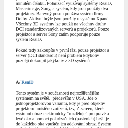
minulém článku
.
Polarizací využívají systémy RealD,
Masterimage, Sony, a systém, kdy jsou použity dva
projektory. Barevný posun používá systém firmy
Dolby. Aktivní brýle jsou použity u systému Xpand.
Všechny 3D systémy lze použít na všechny druhy
DCI standardizovaných serverů a projektorů. Pouze
projektor a server Sony zatím podporuje pouze
systém RealD.
Pokud tedy zakoupíte v první fázi pouze projektor a
server (DCI standardu) není problém kdykoliv
později dokoupit jakýkoliv z 3D systémů
A/
RealD
Tento systém je v současnosti nejrozšířenějším
systémem na světě, především v USA. Jde o
jednoprojektorovou variantu, kdy je před objektiv
projektoru umístěno zařízení, tzv, Z-screen, které
výstupní obraz elektronicky "rozděluje" pro pravé a
levé oko a pomocí polarizačních (pasivních) brýlí je
do každého oka vpuštěn jen adekvátní obraz. Systém