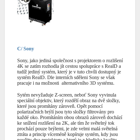
C/ Sony
Sony, jako jediná společnost s projektorem o rozlišení
4K se zatím rozhodla jít cestou spolupráce s RealD a
tudíž jediný systém, který je v tuto chvíli dostupný je
systém RealD. Dle interních sděleni Sony se však
pracuje i na možnosti alternativního 3D systému.
Sytém nevyžaduje Z-screen, neboť Sony vyvinula
speciální objektiv, který rozdělí obraz na dvě složky,
které jsou promítány zároveň. Opět pomocí
polarizačních brýlí jsou tyto složky filtrovány pro
každé oko. Promítáním obou obrazů zároveň dochází
ke snížení rozlišení na 2K, ale tím že světelný tok
prochází pouze brýlemi, je zde velmi malá světelná
ztráta a princip víceméně kopíruje systém, kdy jsou
použity dva projektory a který je z hlediska kvality