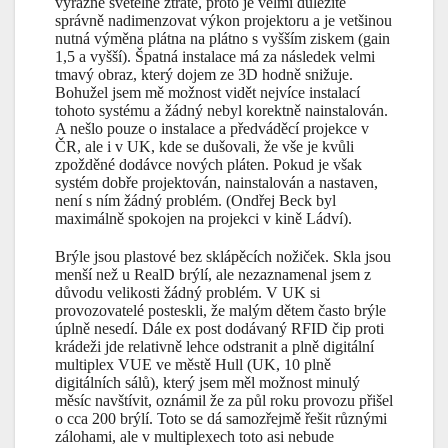
výrazné světelné ztratě, proto je velmi důležité
správně nadimenzovat výkon projektoru a je vetšinou
nutná výměna plátna na plátno s vyšším ziskem (gain
1,5 a vyšší). Špatná instalace má za následek velmi
tmavý obraz, který dojem ze 3D hodně snižuje.
Bohužel jsem mě možnost vidět nejvíce instalací
tohoto systému a žádný nebyl korektně nainstalován.
A nešlo pouze o instalace a předváděcí projekce v
ČR, ale i v UK, kde se dušovali, že vše je kvůli
zpožděné dodávce nových pláten. Pokud je však
systém dobře projektován, nainstalován a nastaven,
není s ním žádný problém. (Ondřej Beck byl
maximálně spokojen na projekci v kině Ládví).
Brýle jsou plastové bez sklápěcích nožiček. Skla jsou
menší než u RealD brýlí, ale nezaznamenal jsem z
důvodu velikosti žádný problém. V UK si
provozovatelé posteskli, že malým dětem často brýle
úplně nesedí. Dále ex post dodávaný RFID čip proti
krádeži jde relativně lehce odstranit a plně digitální
multiplex VUE ve městě Hull (UK, 10 plně
digitálních sálů), který jsem měl možnost minulý
měsíc navštívit, oznámil že za půl roku provozu přišel
o cca 200 brýlí. Toto se dá samozřejmě řešit různými
zálohami, ale v multiplexech toto asi nebude