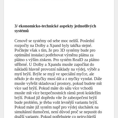
3/ ekonomicko-technické aspekty jednotlivých
systémů
Cenově se systémy od sebe moc neliší. Poslední
rozpočty na Dolby a Xpand byly takřka stejné.
Počítejte však s tím, že pro 3D systémy bude pro
optimální instalaci potřebovat výměnu plátna za
plátno s výším ziskem. Pro systém RealD za plátno
stříbrné. U Dolby a Xpandu musíte započítat do
nákladů hlavně provozní náklady na výdej, výběr a
mytí brýlí. Brýle se myjí ve speciální myčce, ale
někdo je do myčky musí dát a z myčky vyndat. Dále
musíte vyřešit skladovací prostory, pokud budete mít
více sad brýlí. Pokud máte do sálu více vchodů
musíte mít více bezpečnostních rámů proti krádežím
brýlí. Pokud již dopředu víte že zabezpečeni brýlí
bude problém, je třeba volit levnější variantu brýlí.
Pokud máte již systém např pro výdej sluchátek na
simultánní tlumočeni, není důvod proč se nepustit do
dražší varianty. Pokud potřebujete co nejrychlejší