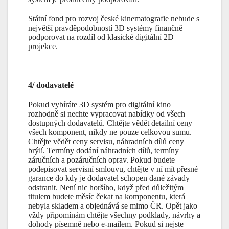
Státní fond pro rozvoj české kinematografie nebude s
největší pravděpodobností 3D systémy finančně
podporovat na rozdíl od klasické digitální 2D
projekce.
4/ dodavatelé
Pokud vybíráte 3D systém pro digitální kino
rozhodně si nechte vypracovat nabídky od všech
dostupných dodavatelů. Chtějte vědět detailní ceny
všech komponent, nikdy ne pouze celkovou sumu.
Chtějte vědět ceny servisu, náhradních dílů ceny
brýlí. Termíny dodání náhradních dílů, termíny
záručních a pozáručních oprav. Pokud budete
podepisovat servisní smlouvu, chtějte v ní mít přesné
garance do kdy je dodavatel schopen dané závady
odstranit. Není nic horšího, když před důležitým
titulem budete měsíc čekat na komponentu, která
nebyla skladem a objednává se mimo ČR. Opět jako
vždy připomínám chtějte všechny podklady, návrhy a
dohody písemně nebo e-mailem. Pokud si nejste