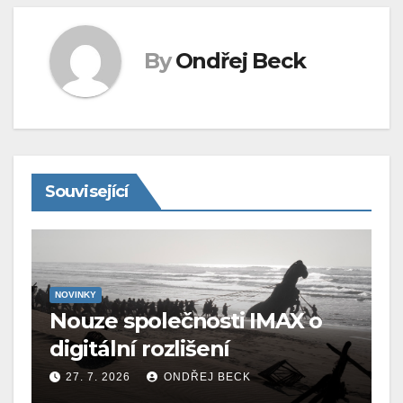
By
Ondřej Beck
Související
NOVINKY
Nouze společnosti IMAX o
digitální rozlišení
27. 7. 2026
ONDŘEJ BECK