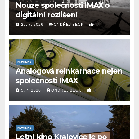
Nouze společnosti IMAX o
digitální rozlišení
0
27. 7. 2026
ONDŘEJ BECK
NOVINKY
Analogová reinkarnace nejen
společnosti IMAX
0
5. 7. 2026
ONDŘEJ BECK
NOVINKY
Letní kino Kralovice je po