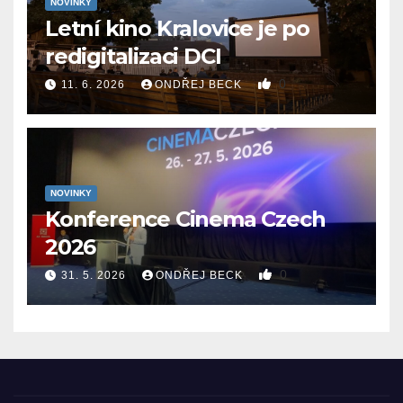
NOVINKY
Letní kino Kralovice je po
redigitalizaci DCI
0
11. 6. 2026
ONDŘEJ BECK
NOVINKY
Konference Cinema Czech
2026
0
31. 5. 2026
ONDŘEJ BECK