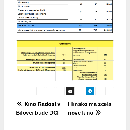
Navigace
Kino Radost v
Hlinsko má zcela
Bílovci bude DCI
nové kino
pro
příspěvek