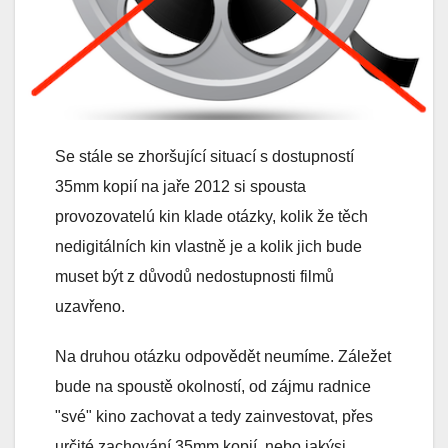
Se stále se zhoršující situací s dostupností
35mm kopií na jaře 2012 si spousta
provozovatelú kin klade otázky, kolik že těch
nedigitálních kin vlastně je a kolik jich bude
muset být z důvodů nedostupnosti filmů
uzavřeno.
Na druhou otázku odpovědět neumíme. Záležet
bude na spoustě okolností, od zájmu radnice
"své" kino zachovat a tedy zainvestovat, přes
určité zachování 35mm kopií, nebo jakýsi