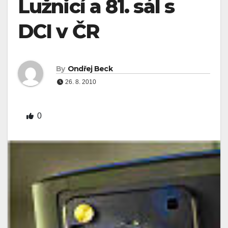
Lužnicí a 81. sál s
DCI v ČR
By
Ondřej Beck
26. 8. 2010
0