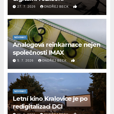
0
27. 7. 2026
ONDŘEJ BECK
NOVINKY
Analogová reinkarnace nejen
společnosti IMAX
0
5. 7. 2026
ONDŘEJ BECK
NOVINKY
Letní kino Kralovice je po
redigitalizaci DCI