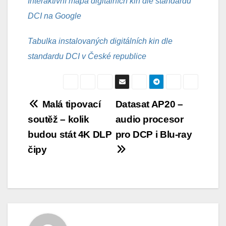
Interaktivní mapa digitálních kin dle standardu
DCI na Google
Tabulka instalovaných digitálních kin dle
standardu DCI v České republice
Navigace
Malá tipovací
Datasat AP20 –
soutěž – kolik
audio procesor
pro
budou stát 4K DLP
pro DCP i Blu-ray
příspěvek
čipy