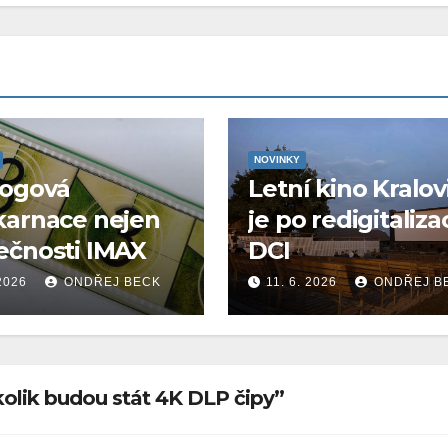
NOVINKY
logová
Letní kino Kralov
karnace nejen
je po redigitaliza
ečnosti IMAX
DCI
 2026
ONDŘEJ BECK
11. 6. 2026
ONDŘEJ B
kolik budou stát 4K DLP čipy”