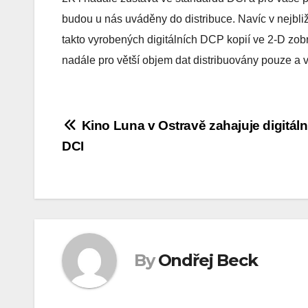
budou u nás uváděny do distribuce. Navíc v nejbli
takto vyrobených digitálních DCP kopií ve 2-D zo
nadále pro větší objem dat distribuovány pouze a 
Navigace
Kino Luna v Ostravě zahajuje digitáln
DCI
pro
příspěvek
By
Ondřej Beck