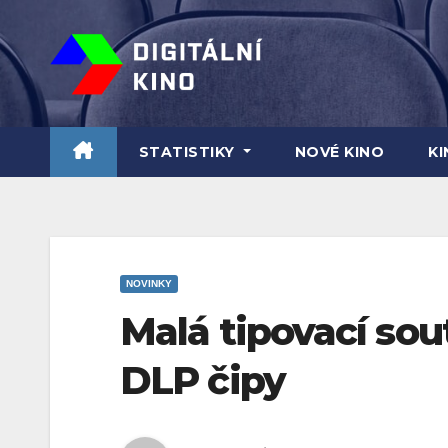
Skip
to
content
STATISTIKY
NOVÉ KINO
K
NOVINKY
Malá tipovací sou
DLP čipy