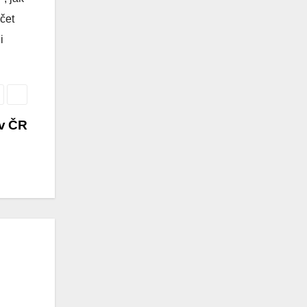
čet
i
 v ČR