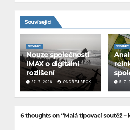
Související
NOVINKY
NOVINKY
Nouze společnosti
Ana
IMAX o digitální
rein
rozlišení
spol
27. 7. 2026
ONDŘEJ BECK
5. 7.
6 thoughts on “Malá tipovací soutěž – 