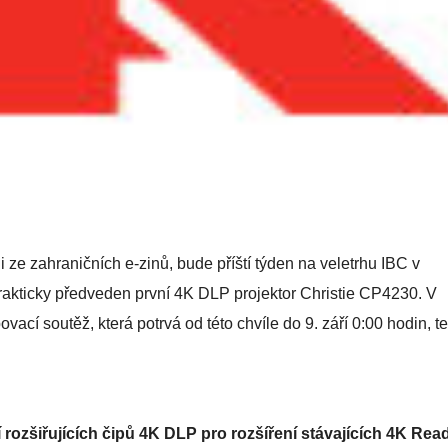
ze zahraničních e-zinů, bude příští týden na veletrhu IBC v
akticky předveden první 4K DLP projektor Christie CP4230. V
povací soutěž, která potrvá od této chvíle do 9. září 0:00 hodin, t
í rozšiřujících čipů 4K DLP pro rozšíření stávajících 4K Rea