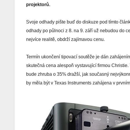
projektorů.
Svoje odhady pište buď do diskuze pod tímto člán
odhady po půlnoci z 8. na 9. září už nebudou do ce
nejvíce realitě, obdrží zajímavou cenu.
Termín ukončení tipovací soutěže je dán zahájen
skutečná cena alespoň vystavující firmou Christie
bude zhruba o 35% dražší, jak současný nejvýko
by měla být v Texas Instruments zahájena v prvním čt