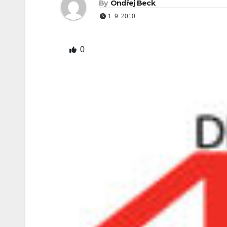
By
Ondřej Beck
1. 9. 2010
0