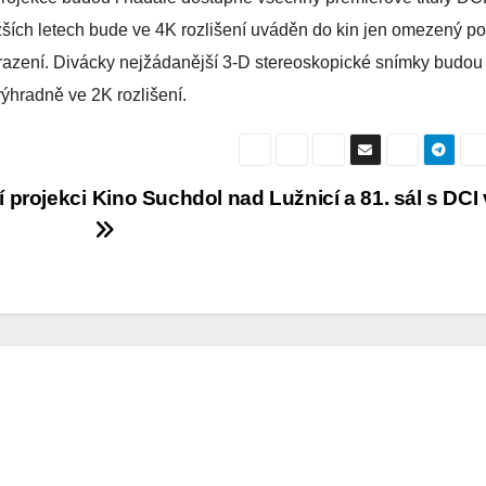
žších letech bude ve 4K rozlišení uváděn do kin jen omezený po
brazení. Divácky nejžádanější 3-D stereoskopické snímky budou 
výhradně ve 2K rozlišení.
í projekci
Kino Suchdol nad Lužnicí a 81. sál s DCI