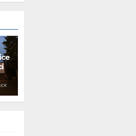
ice
ci
ECK