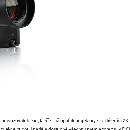
rovozovatele kin, kteří si již opatřili projektory s rozlišením 2
projekce budou i nadále dostupné všechny premiérové tituly DCP