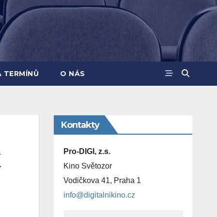
A TERMÍNŮ
O NÁS
Kontakty
Pro-DIGI, z.s.
K
Kino Světozor
Vodičkova 41, Praha 1
info@digitalnikino.cz