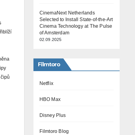
CinemaNext Netherlands
Selected to Install State-of-the-Art
s
Cinema Technology at The Pulse
iblíží
of Amsterdam
02.09.2025
jněna
Filmtoro
ipy
 čipů
Netflix
HBO Max
Disney Plus
Filmtoro Blog