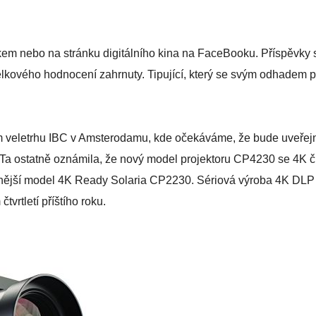
kem nebo na stránku digitálního kina na FaceBooku. Příspěvky 
lkového hodnocení zahrnuty. Tipující, který se svým odhadem př
ím veletrhu IBC v Amsterodamu, kde očekáváme, že bude uveře
. Ta ostatně oznámila, že nový model projektoru CP4230 se 4K č
nnější model 4K Ready Solaria CP2230. Sériová výroba 4K DLP
vrtletí příštího roku.