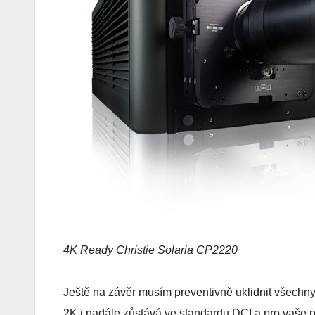
4K Ready Christie Solaria CP2220
Ještě na závěr musím preventivně uklidnit všechny p
2K i nadále zůstává ve standardu DCI a pro vaše 