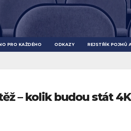
INO PRO KAŽDÉHO
ODKAZY
REJSTŘÍK POJMŮ 
těž – kolik budou stát 4