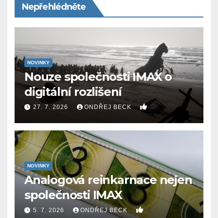
Nepřehlédněte
NOVINKY
Nouze společnosti IMAX o
digitální rozlišení
0
27. 7. 2026
ONDŘEJ BECK
NOVINKY
Analogová reinkarnace nejen
společnosti IMAX
0
5. 7. 2026
ONDŘEJ BECK