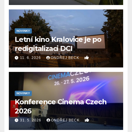
NOVINKY
Letní kino Kralovice je po
redigitalizaci DCI
0
11. 6. 2026
ONDŘEJ BECK
NOVINKY
Konference Cinema Czech
2026
0
31. 5. 2026
ONDŘEJ BECK