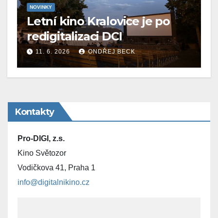
NOVINKY
Letní kino Kralovice je po
redigitalizaci DCI
11. 6. 2026
ONDŘEJ BECK
Kontakty
Pro-DIGI, z.s.
Kino Světozor
Vodičkova 41, Praha 1
info@digitalnikino.cz