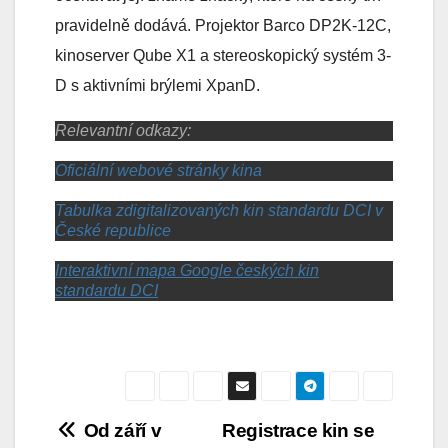
pravidelně dodává. Projektor Barco DP2K-12C,
kinoserver Qube X1 a stereoskopický systém 3-
D s aktivními brýlemi XpanD.
Relevantní odkazy:
Oficiální webové stránky kina
Tabulka zdigitalizovaných kin standardu DCI v
České republice
Interaktivní mapa Google českých kin
standardu DCI
Navigace
Od září v
Registrace kin se