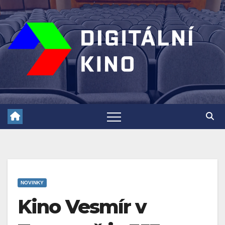
Skip
to
content
NOVINKY
Kino Vesmír v