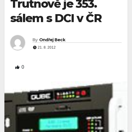
Trutnově je 353.
sálem s DCI v ČR
By
Ondřej Beck
21. 8. 2012
0