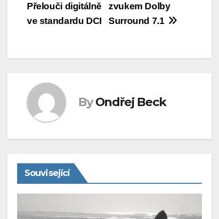
Přelouči digitálně
zvukem Dolby
pro
ve standardu DCI
Surround 7.1
příspěvek
By
Ondřej Beck
Související