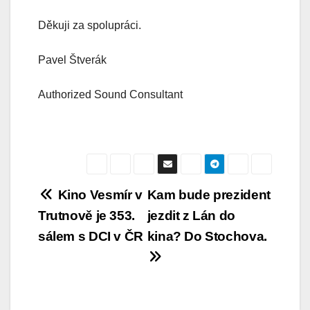
Děkuji za spolupráci.
Pavel Štverák
Authorized Sound Consultant
Navigace
Kino Vesmír v
Kam bude prezident
Trutnově je 353.
jezdit z Lán do
pro
sálem s DCI v ČR
kina? Do Stochova.
příspěvek