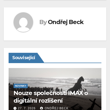
By
Ondřej Beck
Související
NOVINKY
Nouze společnosti IMAX o
digitální rozlišení
27. 7. 2026
ONDŘEJ BECK