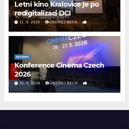
Letní kino Kralovice je po
redigitalizaci DCI
0
11. 6. 2026
ONDŘEJ BECK
NOVINKY
Konference Cinema Czech
2026
0
31. 5. 2026
ONDŘEJ BECK