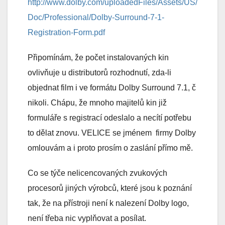
http://www.dolby.com/uploadedFiles/Assets/US/
Doc/Professional/Dolby-Surround-7-1-
Registration-Form.pdf
Připomínám, že počet instalovaných kin
ovlivňuje u distributorů rozhodnutí, zda-li
objednat film i ve formátu Dolby Surround 7.1, č
nikoli. Chápu, že mnoho majitelů kin již
formuláře s registrací odeslalo a necítí potřebu
to dělat znovu. VELICE se jménem firmy Dolby
omlouvám a i proto prosím o zaslání přímo mě.
Co se týče nelicencovaných zvukových
procesorů jiných výrobců, které jsou k poznání
tak, že na přístroji není k nalezení Dolby logo,
není třeba nic vyplňovat a posílat.