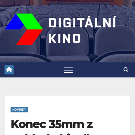
Skip
to
content
NOVINKY
Konec 35mm z