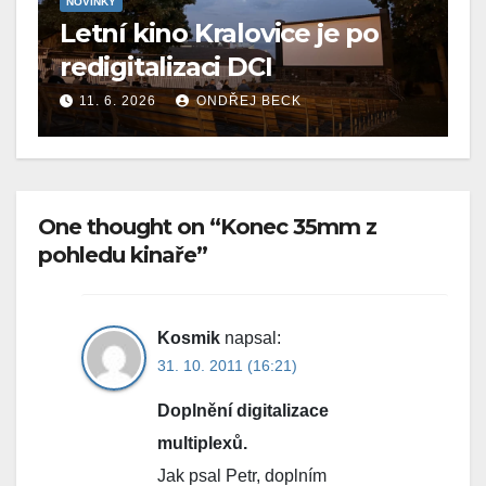
NOVINKY
Letní kino Kralovice je po
redigitalizaci DCI
11. 6. 2026
ONDŘEJ BECK
One thought on “Konec 35mm z
pohledu kinaře”
Kosmik
napsal:
31. 10. 2011 (16:21)
Doplnění digitalizace
multiplexů.
Jak psal Petr, doplním