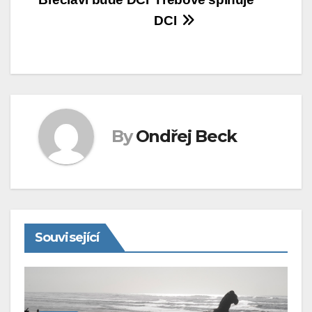
pro
DCI
příspěvek
By
Ondřej Beck
Související