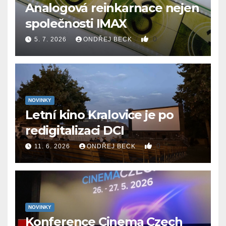
Analogová reinkarnace nejen
společnosti IMAX
0
5. 7. 2026
ONDŘEJ BECK
NOVINKY
Letní kino Kralovice je po
redigitalizaci DCI
0
11. 6. 2026
ONDŘEJ BECK
NOVINKY
Konference Cinema Czech