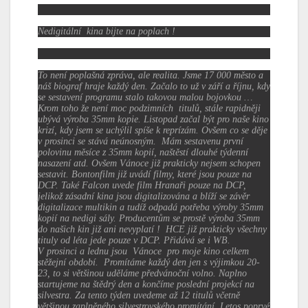
Nedigitální kina bijte na poplach !
To není poplašná zpráva, ale realita.
Jsme 17 000 město a
náš biograf hraje každý den. Začalo to už v září a říjnu, kdy
se sestavení programu stalo takovou malou bojovkou …
Krom toho že není moc podzimních titulů, stále rapidněji
ubývá výroba 35mm kopie. Listopad začal být pro naše kino
krizí, kdy jsem se uchýlil spíše k reprízám. Ovšem co se děje
v prosinci se stává neúnosným. Mám sestavenu první
polovinu měsíce z 35mm kopií, naštěstí dlouhé týdenní
nasazení atd. Ovšem Vánoce již prakticky nejsem schopen
sestavit. Bontonfilm již uvádí filmy, které jsou pouze na
DCP. Také Falcon uvede film Hranaři pouze na DCP,
jelikož zásadní kina jsou digitalizována a blíží se závěr
digitalizace multikin a tudíž odpadá potřeba výroby 35mm
kopií na nedigi sály. Producentům se prostě výroba 35mm
do našich kin již ani nevyplatí ! HCE již prakticky všechny
tituly od léta jede pouze v DCP. Přidává se i WB.
V prosinci a lednu jsou Vánoce pro moje kino celkem
stěžejní období. Promítáme každý den jen s výjimkou 20-
23, to si většinou uděláme předvánoční volno. Naplno
startujeme na štědrý den a končíme poslední projekcí na
silvestra. Za tento týden uvedeme až 12 titulů včetně
většinou zaplněného silvestrovského promítání. Letos poprvé