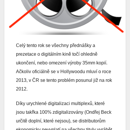
Celý tento rok se všechny přednášky a
prezetace o digitálním kině točí ohledně
ukončení, nebo omezení výroby 35mm kopií.
Ačkoliv oficiálně se v Hollywoodu mluví o roce
2013, v ČR se tento problém posunul již na rok
2012.
Díky urychlené digitalizaci multiplexů, které
jsou takřka 100% zdigitalizovány (Ondřej Beck
určitě doplní, které nejsou), se distributorům
ekonomicky nevyplatí na všechny tituly vyrábět