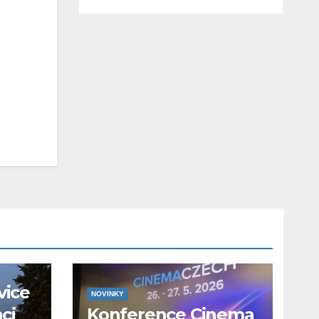
vice
NOVINKY
aci
Konference Cinema