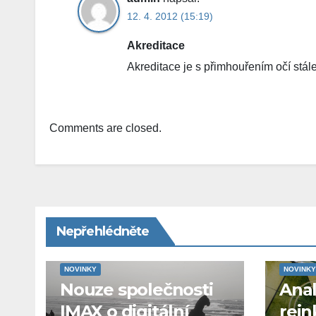
12. 4. 2012 (15:19)
Akreditace
Akreditace je s přimhouřením očí stá
Comments are closed.
Nepřehlédněte
NOVINKY
NOVINKY
Nouze společnosti
Ana
IMAX o digitální
rein