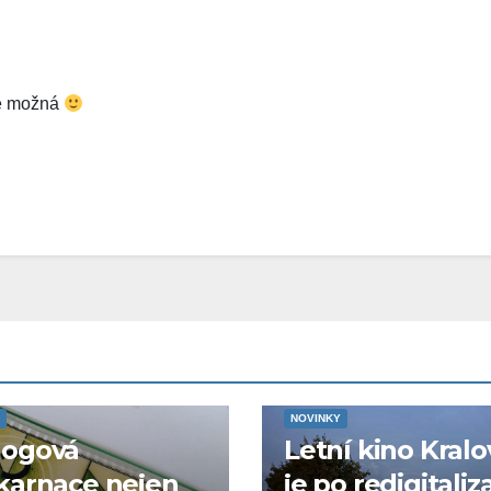
le možná
NOVINKY
logová
Letní kino Kralo
karnace nejen
je po redigitaliz