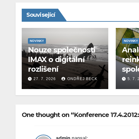
Související
NOVINKY
NOVINKY
Nouze společnosti
Ana
IMAX o digitální
rein
rozlišení
spol
27. 7. 2026
ONDŘEJ BECK
5. 7.
One thought on “Konference 17.4.2012: 
admin
napsal: