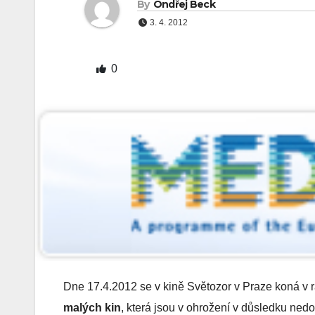
By
Ondřej Beck
3. 4. 2012
0
Dne 17.4.2012 se v kině Světozor v Praze koná v 
malých kin
, která jsou v ohrožení v důsledku nedos