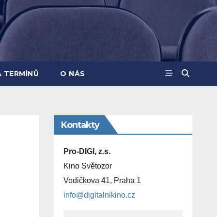
A TERMÍNŮ
O NÁS
Kontakty
Pro-DIGI, z.s.
Kino Světozor
Vodičkova 41, Praha 1
info@digitalnikino.cz