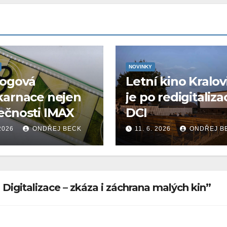
NOVINKY
logová
Letní kino Kralov
karnace nejen
je po redigitaliza
ečnosti IMAX
DCI
 2026
ONDŘEJ BECK
11. 6. 2026
ONDŘEJ B
Digitalizace – zkáza i záchrana malých kin”