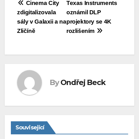
Navigace
Cinema City
Texas Instruments
zdigitalizovala
oznámil DLP
pro
sály v Galaxii a na
projektory se 4K
příspěvek
Zličíně
rozlišením
By
Ondřej Beck
Související