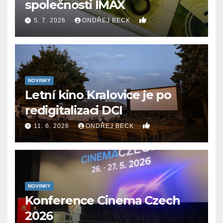
společnosti IMAX
0
5. 7. 2026
ONDŘEJ BECK
NOVINKY
Letní kino Kralovice je po
redigitalizaci DCI
0
11. 6. 2026
ONDŘEJ BECK
NOVINKY
Konference Cinema Czech
2026