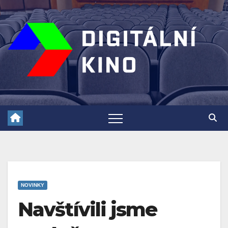
Skip
to
content
NOVINKY
Navštívili jsme