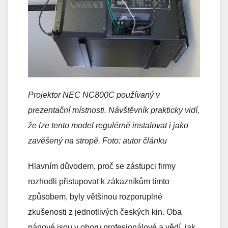
Projektor NEC NC800C používaný v
prezentační místnosti. Návštěvník prakticky vidí,
že lze tento model regulérně instalovat i jako
zavěšený na stropě.
Foto: autor článku
Hlavním důvodem, proč se zástupci firmy
rozhodli přistupovat k zákazníkům tímto
způsobem, byly většinou rozporuplné
zkušenosti z jednotlivých českých kin. Oba
pánové jsou v oboru profesionálové a vědí, jak