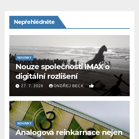
Nepřehlédněte
NOVINKY
Nouze společnosti IMAX o
digitální rozlišení
0
27. 7. 2026
ONDŘEJ BECK
NOVINKY
Analogová reinkarnace nejen