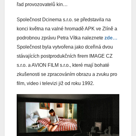
řad provozovatelů kin…
Společnost Dcinema s.r.o. se představila na
konci května na valné hromadě APK ve Zlíně a
podrobnou zprávu Petra Vítka naleznete
zde…
Společnost byla vytvořena jako dceřiná dvou
stávajících postprodukčních firem IMAGE CZ
s.r.o. a AVION FILM s.r.o., které mají bohaté
zkušenosti se zpracováním obrazu a zvuku pro
film, video i televizi již od roku 1992.