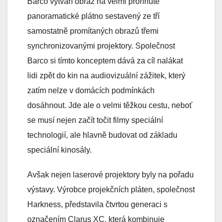
Barco vytváří obraz na velmi prohnuté
panoramatické plátno sestavený ze tří
samostatně promítaných obrazů třemi
synchronizovanými projektory. Společnost
Barco si tímto konceptem dává za cíl nalákat
lidi zpět do kin na audiovizuální zážitek, který
zatím nelze v domácích podmínkách
dosáhnout. Jde ale o velmi těžkou cestu, neboť
se musí nejen začít točit filmy speciální
technologií, ale hlavně budovat od základu
speciální kinosály.
Avšak nejen laserové projektory byly na pořadu
výstavy. Výrobce projekčních pláten, společnost
Harkness, představila čtvrtou generaci s
označením Clarus XC, která kombinuje