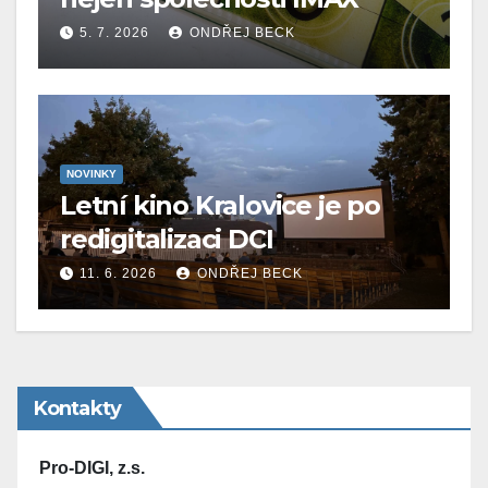
5. 7. 2026
ONDŘEJ BECK
NOVINKY
Letní kino Kralovice je po
redigitalizaci DCI
11. 6. 2026
ONDŘEJ BECK
Kontakty
Pro-DIGI, z.s.