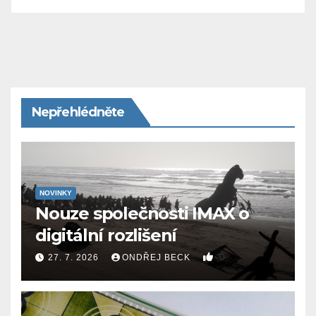
Nepřehlédněte
NOVINKY
Nouze společnosti IMAX o
digitální rozlišení
0
27. 7. 2026
ONDŘEJ BECK