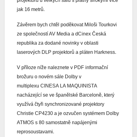
projektorů u velkých sálů s plátny širokými více
jak 16 metrů.
Závěrem bych chtěl poděkovat Miloši Tourkovi
ze společností AV Media a dCinex Česká
republika za dodané novinky v oblasti
laserových DLP projektorů a pláten Harkness.
V příloze níže naleznete v PDF informační
brožuru o novém sále Dolby v
multiplexu CINESA LA MAQUINISTA
nacházející se ve španělské Barceloně, který
využívá čtyři synchronizované projektory
Christie CP4230 a je ozvučen systémem Dolby
ATMOS s 80 samostatně napájenými
reprosoustavami.