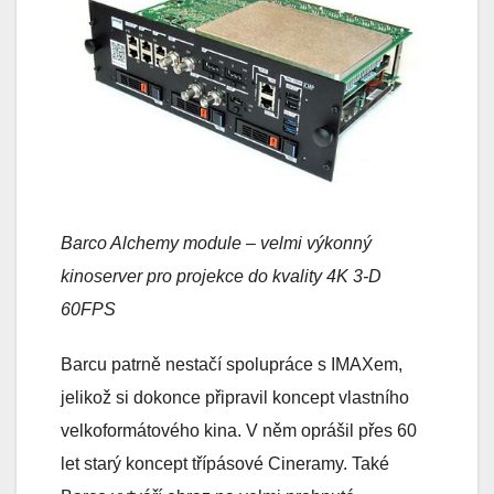
Barco Alchemy module – velmi výkonný
kinoserver pro projekce do kvality 4K 3-D
60FPS
Barcu patrně nestačí spolupráce s IMAXem,
jelikož si dokonce připravil koncept vlastního
velkoformátového kina. V něm oprášil přes 60
let starý koncept třípásové Cineramy. Také