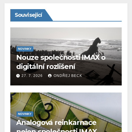
Související
NOVINKY
Nouze společnosti IMAX o
digitální rozlišení
27. 7. 2026
ONDŘEJ BECK
NOVINKY
Analogová reinkarnace
nejen společnosti IMAX