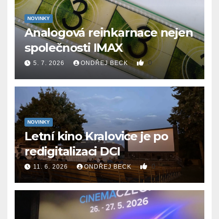
NOVINKY
Analogová reinkarnace nejen
společnosti IMAX
0
5. 7. 2026
ONDŘEJ BECK
NOVINKY
Letní kino Kralovice je po
redigitalizaci DCI
0
11. 6. 2026
ONDŘEJ BECK