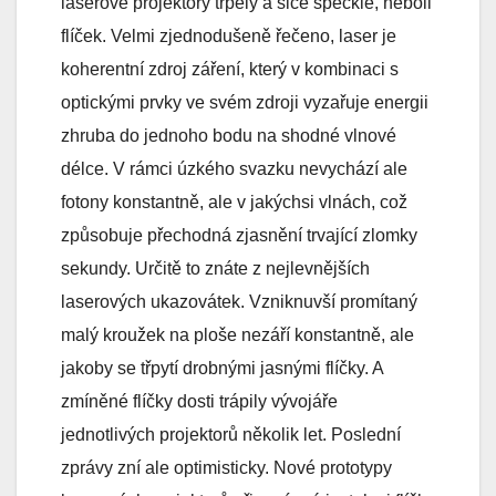
laserové projektory trpěly a sice speckle, neboli
flíček. Velmi zjednodušeně řečeno, laser je
koherentní zdroj záření, který v kombinaci s
optickými prvky ve svém zdroji vyzařuje energii
zhruba do jednoho bodu na shodné vlnové
délce. V rámci úzkého svazku nevychází ale
fotony konstantně, ale v jakýchsi vlnách, což
způsobuje přechodná zjasnění trvající zlomky
sekundy. Určitě to znáte z nejlevnějších
laserových ukazovátek. Vzniknuvší promítaný
malý kroužek na ploše nezáří konstantně, ale
jakoby se třpytí drobnými jasnými flíčky. A
zmíněné flíčky dosti trápily vývojáře
jednotlivých projektorů několik let. Poslední
zprávy zní ale optimisticky. Nové prototypy