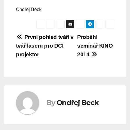
Ondřej Beck
Navigace
První pohled tváří v
Proběhl
tvář laseru pro DCI
seminář KINO
pro
projektor
2014
příspěvek
By
Ondřej Beck