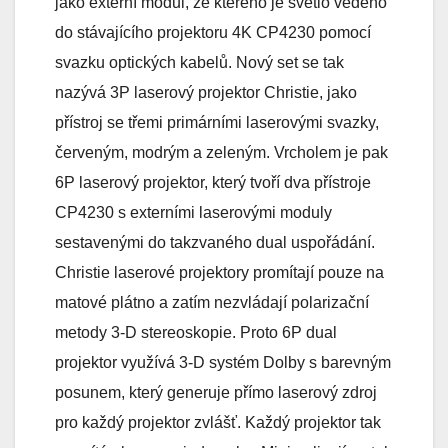
jako externí modul, ze kterého je světlo vedeno
do stávajícího projektoru 4K CP4230 pomocí
svazku optických kabelů. Nový set se tak
nazývá 3P laserový projektor Christie, jako
přístroj se třemi primárními laserovými svazky,
červeným, modrým a zeleným. Vrcholem je pak
6P laserový projektor, který tvoří dva přístroje
CP4230 s externími laserovými moduly
sestavenými do takzvaného dual uspořádání.
Christie laserové projektory promítají pouze na
matové plátno a zatím nezvládají polarizační
metody 3-D stereoskopie. Proto 6P dual
projektor využívá 3-D systém Dolby s barevným
posunem, který generuje přímo laserový zdroj
pro každý projektor zvlášť. Každý projektor tak