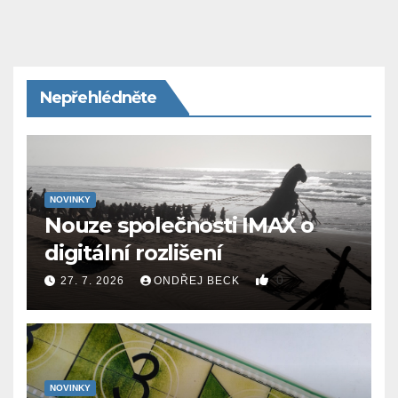
Nepřehlédněte
NOVINKY
Nouze společnosti IMAX o
digitální rozlišení
0
27. 7. 2026
ONDŘEJ BECK
NOVINKY