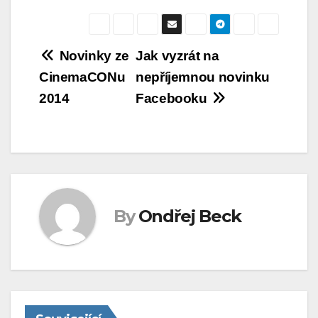
Navigace
Novinky ze
Jak vyzrát na
CinemaCONu
nepříjemnou novinku
pro
2014
Facebooku
příspěvek
By
Ondřej Beck