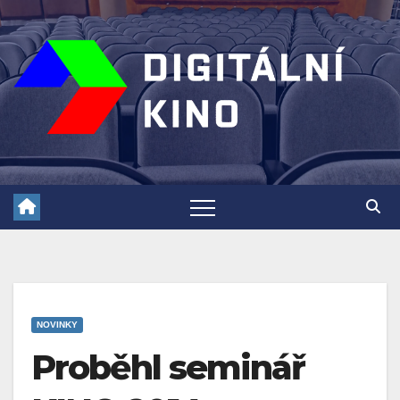
Skip
to
content
NOVINKY
Proběhl seminář