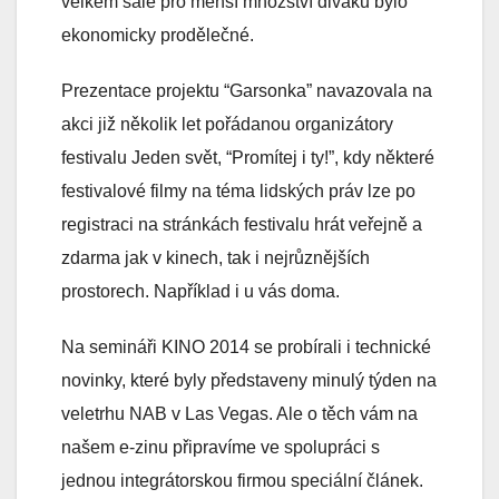
velkém sále pro menší množství diváků bylo
ekonomicky prodělečné.
Prezentace projektu “Garsonka” navazovala na
akci již několik let pořádanou organizátory
festivalu Jeden svět, “Promítej i ty!”, kdy některé
festivalové filmy na téma lidských práv lze po
registraci na stránkách festivalu hrát veřejně a
zdarma jak v kinech, tak i nejrůznějších
prostorech. Například i u vás doma.
Na semináři KINO 2014 se probírali i technické
novinky, které byly představeny minulý týden na
veletrhu NAB v Las Vegas. Ale o těch vám na
našem e-zinu připravíme ve spolupráci s
jednou integrátorskou firmou speciální článek.