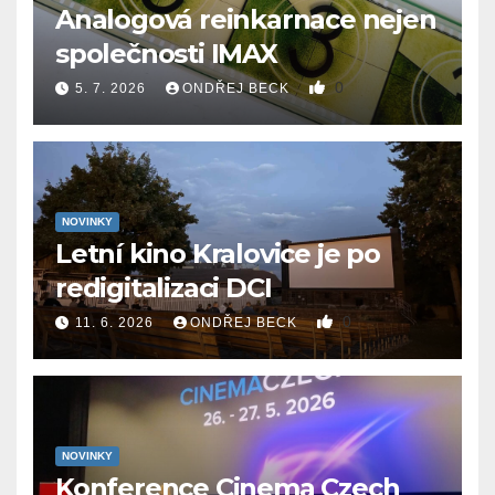
Analogová reinkarnace nejen
společnosti IMAX
0
5. 7. 2026
ONDŘEJ BECK
NOVINKY
Letní kino Kralovice je po
redigitalizaci DCI
0
11. 6. 2026
ONDŘEJ BECK
NOVINKY
Konference Cinema Czech