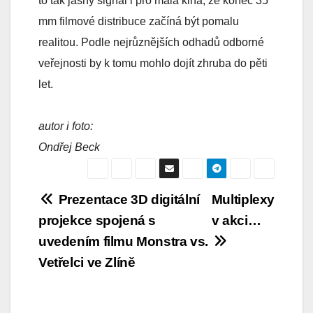
to tak jasný signál i pro malá kina, že konec 35
mm filmové distribuce začíná být pomalu
realitou. Podle nejrůznějších odhadů odborné
veřejnosti by k tomu mohlo dojít zhruba do pěti
let.
autor i foto:
Ondřej Beck
Navigace
Prezentace 3D digitální
Multiplexy
projekce spojená s
v akci…
pro
uvedením filmu Monstra vs.
příspěvek
Vetřelci ve Zlíně