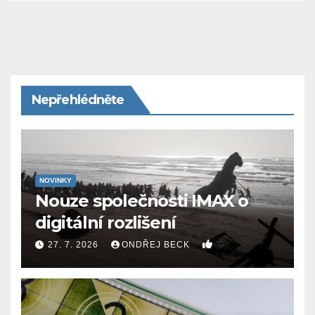
Nepřehlédněte
NOVINKY
Nouze společnosti IMAX o
digitální rozlišení
0
27. 7. 2026
ONDŘEJ BECK