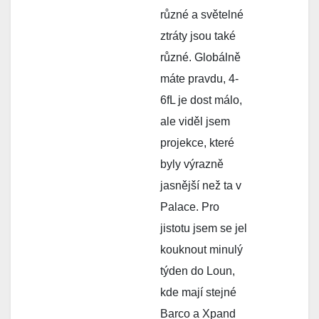
různé a světelné
ztráty jsou také
různé. Globálně
máte pravdu, 4-
6fL je dost málo,
ale viděl jsem
projekce, které
byly výrazně
jasnější než ta v
Palace. Pro
jistotu jsem se jel
kouknout minulý
týden do Loun,
kde mají stejné
Barco a Xpand