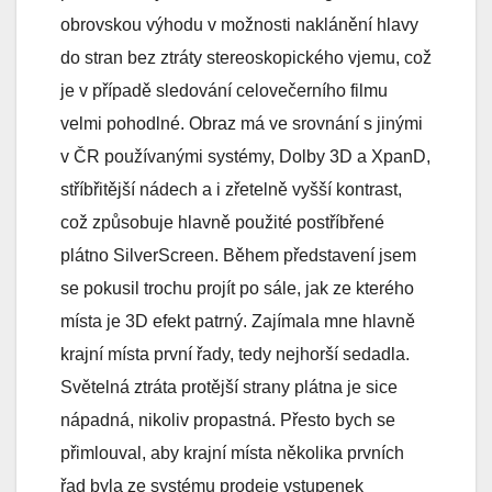
obrovskou výhodu v možnosti naklánění hlavy
do stran bez ztráty stereoskopického vjemu, což
je v případě sledování celovečerního filmu
velmi pohodlné. Obraz má ve srovnání s jinými
v ČR používanými systémy, Dolby 3D a XpanD,
stříbřitější nádech a i zřetelně vyšší kontrast,
což způsobuje hlavně použité postříbřené
plátno SilverScreen. Během představení jsem
se pokusil trochu projít po sále, jak ze kterého
místa je 3D efekt patrný. Zajímala mne hlavně
krajní místa první řady, tedy nejhorší sedadla.
Světelná ztráta protější strany plátna je sice
nápadná, nikoliv propastná. Přesto bych se
přimlouval, aby krajní místa několika prvních
řad byla ze systému prodeje vstupenek