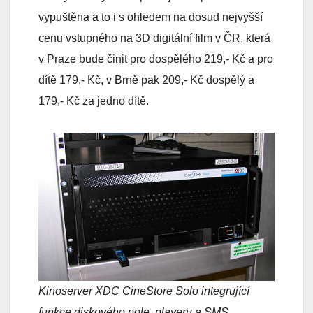
vypuštěna a to i s ohledem na dosud nejvyšší
cenu vstupného na 3D digitální film v ČR, která
v Praze bude činit pro dospělého 219,- Kč a pro
dítě 179,- Kč, v Brně pak 209,- Kč dospělý a
179,- Kč za jedno dítě.
Kinoserver XDC CineStore Solo integrující
funkce diskového pole, playeru a SMS