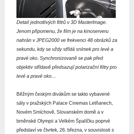
Detail jednotlivých filtrů v 3D MasterImage.
Jenom připomenu, že film je na kinoserveru
nahrán v JPEG2000 ve frekvenci 48 obrázků za
sekundu, kdy se vždy střídá snímek pro levé a
pravé oko
.
Synchronizovaně se pak před
objektiv střídavě předsazují polarizační filtry pro
levé a pravé oko…
Běžným českým divákům se takto vybavené
sály v pražských Palace Cinemas Letňanech,
Novém Smíchově, Slovanském domě a v
brněnské Olympii a Velkém Špalíčku poprvé
představí ve čtvrtek, 26. března, v souvislosti s