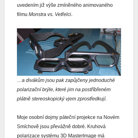
uvedením již výše zmíněného animovaného
filmu
Monstra vs. Vetřelci
.
…a divákům jsou pak zapůjčeny jednoduché
polarizační brýle, které jim na postříbřeném
plátně stereoskopický vjem zprostředkují.
Moje osobní dojmy páteční projekce na Novém
Smíchově jsou převážně dobré. Kruhová
polarizace systému 3D MasterImage má