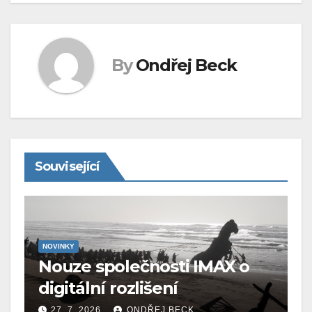
By
Ondřej Beck
Související
NOVINKY
Nouze společnosti IMAX o
digitální rozlišení
27. 7. 2026
ONDŘEJ BECK