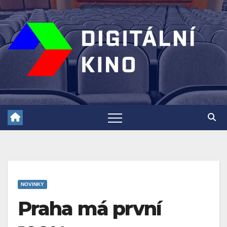
Skip
to
content
NOVINKY
Praha má první