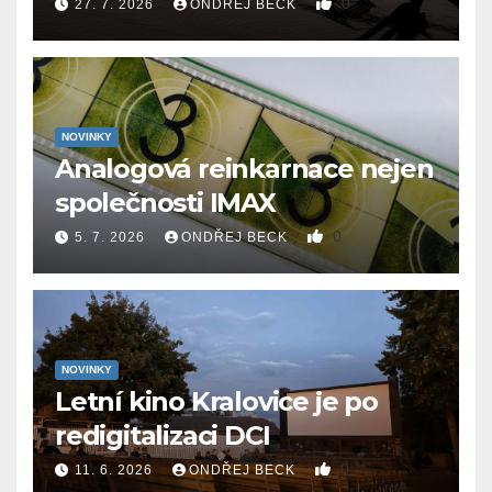
0
27. 7. 2026
ONDŘEJ BECK
NOVINKY
Analogová reinkarnace nejen
společnosti IMAX
0
5. 7. 2026
ONDŘEJ BECK
NOVINKY
Letní kino Kralovice je po
redigitalizaci DCI
0
11. 6. 2026
ONDŘEJ BECK