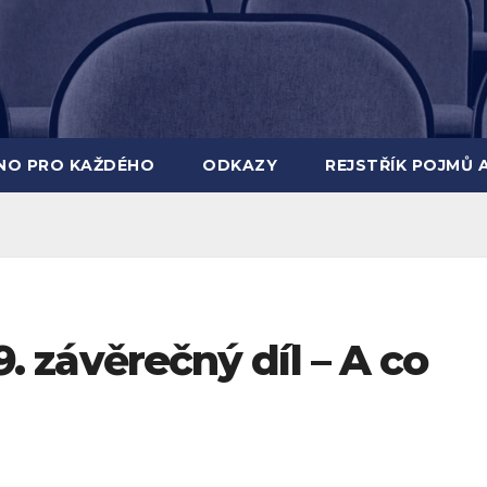
INO PRO KAŽDÉHO
ODKAZY
REJSTŘÍK POJMŮ 
 9. závěrečný díl – A co