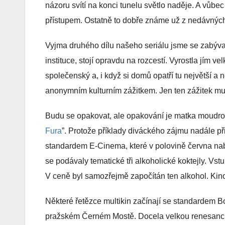
názoru svítí na konci tunelu světlo naděje. A vůb
přístupem. Ostatně to dobře známe už z nedávnýc
Vyjma druhého dílu našeho seriálu jsme se zabýval
instituce, stojí opravdu na rozcestí. Vyrostla jím 
společenský a, i když si domů opatří tu největší a n
anonymním kulturním zážitkem. Jen ten zážitek mus
Budu se opakovat, ale opakování je matka moudrost
Fura
”. Protože příklady diváckého zájmu nadále 
standardem E-Cinema, které v polovině června nab
se podávaly tematické tři alkoholické koktejly. Vs
V ceně byl samozřejmě započítán ten alkohol. Kin
Některé řetězce multikin začínají se standardem B
pražském Černém Mostě. Docela velkou renesanci 