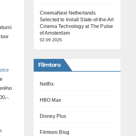
CinemaNext Netherlands
Selected to Install State-of-the-Art
Cinema Technology at The Pulse
lturní
of Amsterdam
tvor
02.09.2025
Filmtoro
 otce
ze
Netflix
terého
00,-.
HBO Max
Disney Plus
m
Filmtoro Blog