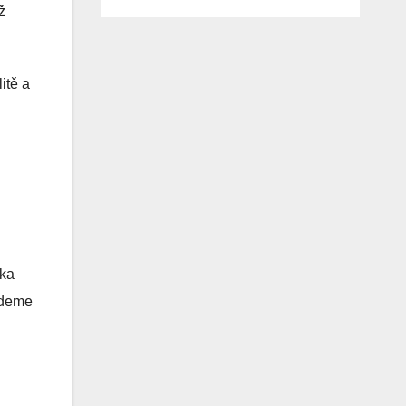
ž
itě a
tka
jdeme