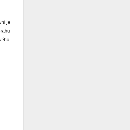
ní je
prahu
ového