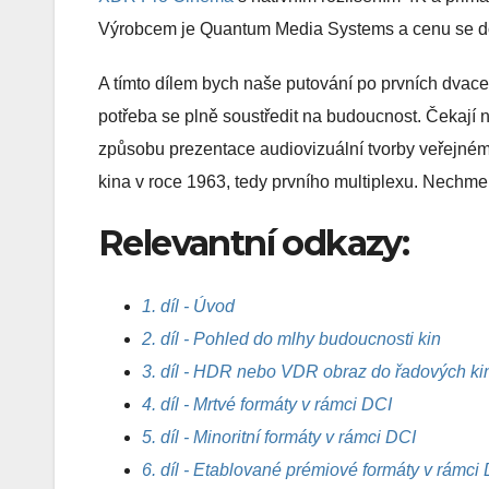
Výrobcem je Quantum Media Systems a cenu se d
A tímto dílem bych naše putování po prvních dvaceti
potřeba se plně soustředit na budoucnost. Čekají 
způsobu prezentace audiovizuální tvorby veřejnému
kina v roce 1963, tedy prvního multiplexu. Nechme
Relevantní odkazy:
1. díl - Úvod
2. díl - Pohled do mlhy budoucnosti kin
3. díl - HDR nebo VDR obraz do řadových ki
4. díl - Mrtvé formáty v rámci DCI
5. díl - Minoritní formáty v rámci DCI
6. díl - Etablované prémiové formáty v rámci