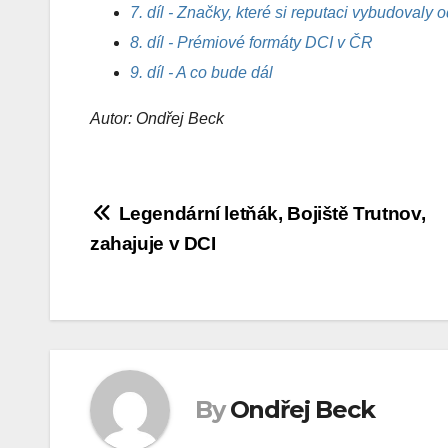
7. díl - Značky, které si reputaci vybudovaly 
8. díl - Prémiové formáty DCI v ČR
9. díl - A co bude dál
Autor: Ondřej Beck
Navigace
Legendární letňák, Bojiště Trutnov,
zahajuje v DCI
pro
příspěvek
By
Ondřej Beck