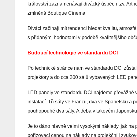
království zaznamenávají divácký úspěch tzv. Arth
zmíněná Boutique Cinema.
Diváci začínají mít tendenci hledat kvalitu, atmosfér
s přidanými hodnotami v podobě kvalitnějšího obče
Budoucí technologie ve standardu DCI
Po technické stránce nám ve standardu DCI zůsta
projektory a do cca 200 sálů vybavených LED pan
LED panely ve standardu DCI najdeme převážně v Asi
instalací. Tři sály ve Francii, dva ve Španělsku
pouhopouhé dva sály. A třeba v takovém Japonsku 
Je to dáno hlavně velmi vysokými náklady, jak na
pořizovací cenou na náklady na projekční i zvukov