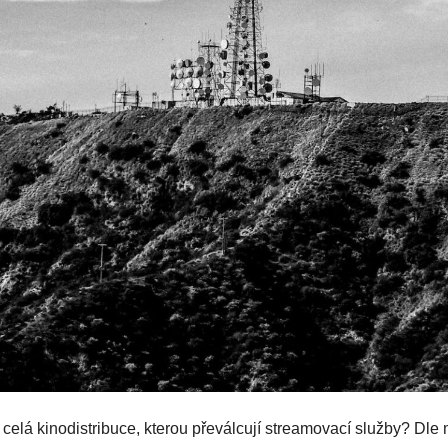
celá kinodistribuce, kterou převálcují streamovací služby? Dle