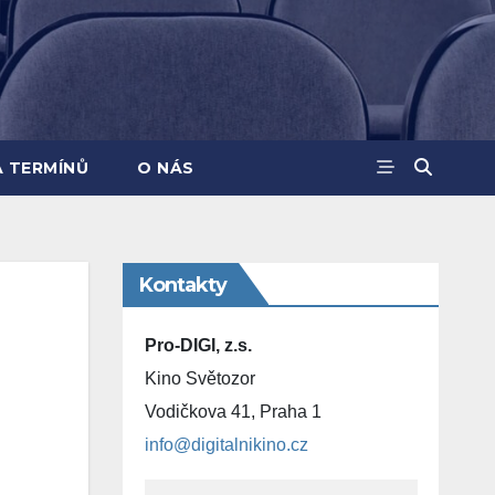
A TERMÍNŮ
O NÁS
Kontakty
Pro-DIGI, z.s.
Kino Světozor
Vodičkova 41, Praha 1
info@digitalnikino.cz