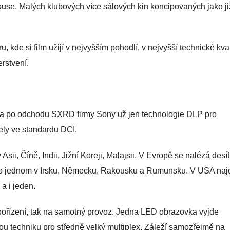
ouse. Malých klubových více sálových kin koncipovaných jako ji
u, kde si film užijí v nejvyšším pohodlí, v nejvyšší technické kval
rstvení.
la po odchodu SXRD firmy Sony už jen technologie DLP pro
ely ve standardu DCI.
i, Číně, Indii, Jižní Koreji, Malajsii. V Evropě se nalézá desí
 a po jednom v Irsku, Německu, Rakousku a Rumunsku. V USA na
a i jeden.
 pořízení, tak na samotný provoz. Jedna LED obrazovka vyjde
ou techniku pro středně velký multiplex. Záleží samozřejmě na