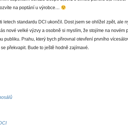
ozvíte na poptání u výrobce…
 letech standardu DCI ukončil. Dost jsem se ohlížel zpět, ale ny
nás nové velké výzvy a osobně si myslím, že stojíme na novém 
 publiku. Prahu, který bych přirovnal otevření prvního vícesál
 se překvapit. Bude to ještě hodně zajímavé.
nosálů
 DCI