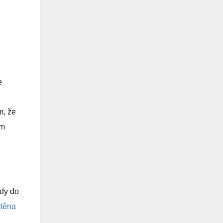
e
m, že
ým
edy do
těna