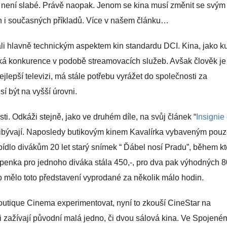
ec není slabé. Právě naopak. Jenom se kina musí změnit se svým
h i současných příkladů. Více v našem článku…
i hlavně technickým aspektem kin standardu DCI. Kina, jako ku
velká konkurence v podobě streamovacích služeb. Avšak člověk je 
ejlepší televizi, má stále potřebu vyrážet do společnosti za
í být na vyšší úrovni.
i. Odkáži stejně, jako ve druhém díle, na svůj článek “
Insignie
přibývají. Naposledy butikovým kinem Kavalírka vybaveným pou
ídlo divákům 20 let starý snímek “ Ďábel nosí Pradu”, během k
tupenka pro jednoho diváka stála 450,-, pro dva pak výhodných 8
o mělo toto představení vyprodané za několik málo hodin.
outique Cinema experimentovat, nyní to zkouší CineStar na
zažívají původní malá jedno, či dvou sálová kina. Ve Spojené