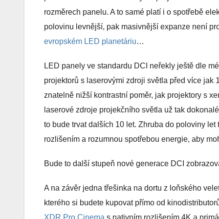
rozměrech panelu. A to samé platí i o spotřebě elekt
polovinu levnější, pak masivnější expanze není pr
evropském LED planetáriu
…
LED panely ve standardu DCI neřekly ještě dle m
projektorů s laserovými zdroji světla před více ja
znatelně nižší kontrastní poměr, jak projektory s 
laserové zdroje projekčního světla už tak dokon
to bude trvat dalších 10 let. Zhruba do poloviny le
rozlišením a rozumnou spotřebou energie, aby mohl
Bude to další stupeň nové generace DCI zobrazova
A na závěr jedna třešinka na dortu z loňského ve
kterého si budete kupovat přímo od kinodistributorů
XDR Pro Cinema
s nativním rozlišením 4K a prim