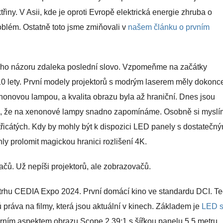
řiny. V Asii, kde je oproti Evropě elektrická energie zhruba o
oblém. Ostatně toto jsme zmiňovali v
našem článku o prvním
ého názoru zdaleka poslední slovo. Vzpomeňme na začátky
k 10 lety. První modely projektorů s modrým laserem měly dokonc
xenonovou lampou, a kvalita obrazu byla až hraniční. Dnes jsou
alé, že na xenonové lampy snadno zapomínáme. Osobně si myslí
t třicátých. Kdy by mohly být k dispozici LED panely s dostatečn
y prolomit magickou hranici rozlišení 4K.
čů. Už nepíši projektorů, ale zobrazovačů.
letrhu CEDIA Expo 2024. První domácí kino ve standardu DCI. T
 práva na filmy, která jsou aktuální v kinech. Základem je
LED s
árním aspektem obrazu Scope 2,39:1 s šířkou panelu 5,5 metru.