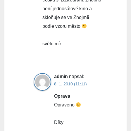
není jednosálové kino a
skloňuje se ve Znojm
ě
podle vzoru město
světu mír
admin
napsal:
8. 1. 2010 (11:11)
Oprava
Opraveno
Díky