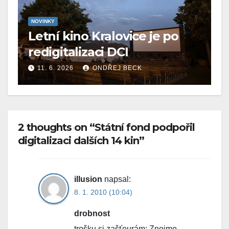
NOVINKY
Letní kino Kralovice je po
redigitalizaci DCI
11. 6. 2026
ONDŘEJ BECK
2 thoughts on “Státní fond podpořil
digitalizaci dalších 14 kin”
illusion
napsal:
8. 1. 2010 (10:04)
drobnost
trošku si zašťourám: Znojmo