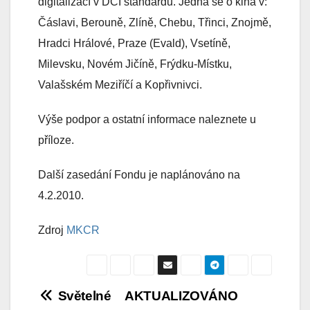
digitalizací v DCI standardu. Jedná se o kina v:
Čáslavi, Berouně, Zlíně, Chebu, Třinci, Znojmě,
Hradci Hrálové, Praze (Evald), Vsetíně,
Milevsku, Novém Jičíně, Frýdku-Místku,
Valašském Meziříčí a Kopřivnivci.
Výše podpor a ostatní informace naleznete u
příloze.
Další zasedání Fondu je naplánováno na
4.2.2010.
Zdroj
MKCR
Navigace
Světelné
AKTUALIZOVÁNO