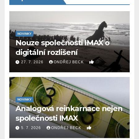
NOVINKY
Nouze společnosti IMAX o
digitální rozlišení
0
27. 7. 2026
ONDŘEJ BECK
NOVINKY
Analogová reinkarnace nejen
společnosti IMAX
0
5. 7. 2026
ONDŘEJ BECK