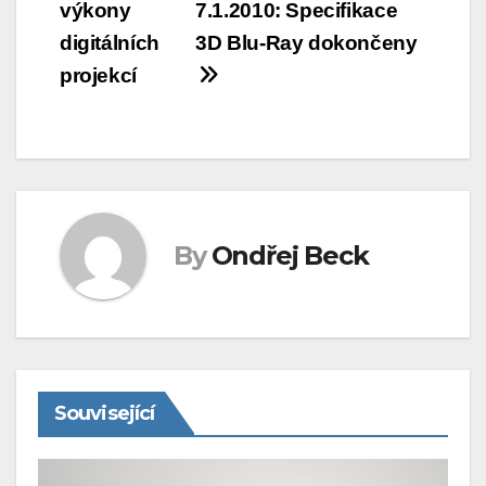
výkony
7.1.2010: Specifikace
pro
digitálních
3D Blu-Ray dokončeny
příspěvek
projekcí
By
Ondřej Beck
Související