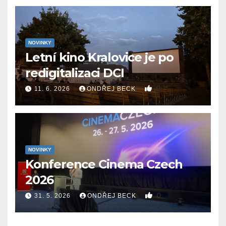
NOVINKY
Letní kino Kralovice je po
redigitalizaci DCI
0
11. 6. 2026
ONDŘEJ BECK
NOVINKY
Konference Cinema Czech
2026
0
31. 5. 2026
ONDŘEJ BECK