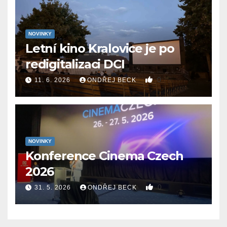
NOVINKY
Letní kino Kralovice je po
redigitalizaci DCI
0
11. 6. 2026
ONDŘEJ BECK
NOVINKY
Konference Cinema Czech
2026
0
31. 5. 2026
ONDŘEJ BECK