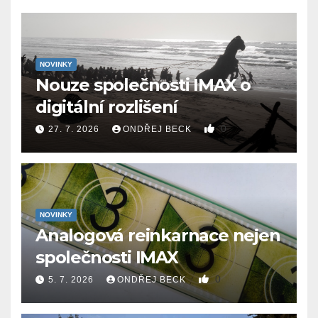
NOVINKY
Nouze společnosti IMAX o
digitální rozlišení
0
27. 7. 2026
ONDŘEJ BECK
NOVINKY
Analogová reinkarnace nejen
společnosti IMAX
0
5. 7. 2026
ONDŘEJ BECK