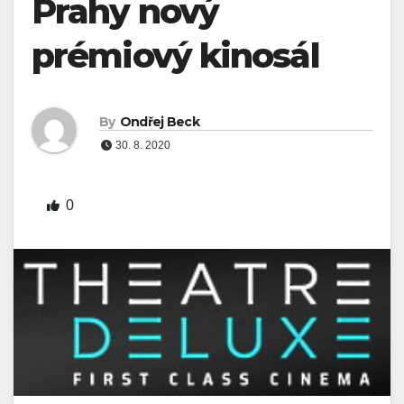
Prahy nový
prémiový kinosál
By
Ondřej Beck
30. 8. 2020
0