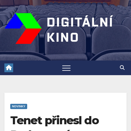
Skip
to
content
NOVINKY
Tenet přinesl do