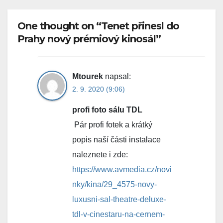
One thought on “Tenet přinesl do
Prahy nový prémiový kinosál”
Mtourek
napsal:
2. 9. 2020 (9:06)
profi foto sálu TDL
Pár profi fotek a krátký
popis naší části instalace
naleznete i zde:
https://www.avmedia.cz/novi
nky/kina/29_4575-novy-
luxusni-sal-theatre-deluxe-
tdl-v-cinestaru-na-cernem-