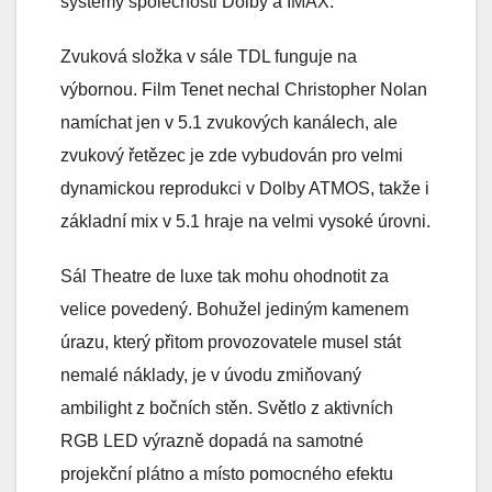
systémy společnosti Dolby a IMAX.
Zvuková složka v sále TDL funguje na
výbornou. Film Tenet nechal Christopher Nolan
namíchat jen v 5.1 zvukových kanálech, ale
zvukový řetězec je zde vybudován pro velmi
dynamickou reprodukci v Dolby ATMOS, takže i
základní mix v 5.1 hraje na velmi vysoké úrovni.
Sál Theatre de luxe tak mohu ohodnotit za
velice povedený. Bohužel jediným kamenem
úrazu, který přitom provozovatele musel stát
nemalé náklady, je v úvodu zmiňovaný
ambilight z bočních stěn. Světlo z aktivních
RGB LED výrazně dopadá na samotné
projekční plátno a místo pomocného efektu