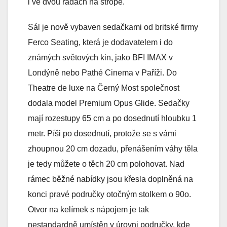
i ve dvou řadách na stropě.
Sál je nově vybaven sedačkami od britské firmy
Ferco Seating, která je dodavatelem i do
známých světových kin, jako BFI IMAX v
Londýně nebo Pathé Cinema v Paříži. Do
Theatre de luxe na Černý Most společnost
dodala model Premium Opus Glide. Sedačky
mají rozestupy 65 cm a po dosednutí hloubku 1
metr. Píši po dosednutí, protože se s vámi
zhoupnou 20 cm dozadu, přenášením váhy těla
je tedy můžete o těch 20 cm polohovat. Nad
rámec běžné nabídky jsou křesla doplněná na
konci pravé područky otočným stolkem o 90o.
Otvor na kelímek s nápojem je tak
nestandardně umístěn v úrovni područky, kde