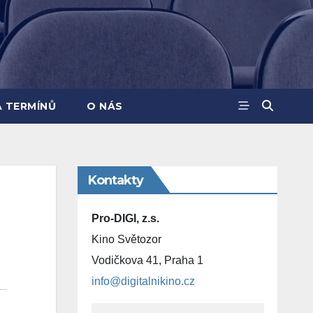
A TERMÍNŮ
O NÁS
Kontakty
Pro-DIGI, z.s.
Kino Světozor
Vodičkova 41, Praha 1
info@digitalnikino.cz