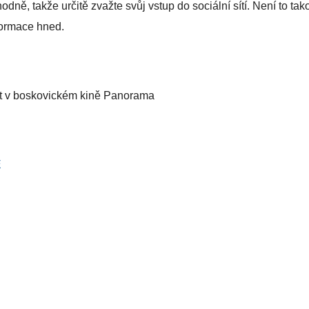
odně, takže určitě zvažte svůj vstup do sociální sítí. Není to tak
nformace hned.
t v boskovickém kině Panorama
E