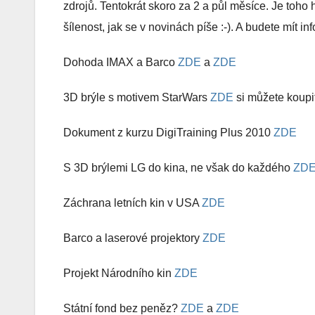
zdrojů. Tentokrát skoro za 2 a půl měsíce. Je toho h
šílenost, jak se v novinách píše :-). A budete mít i
Dohoda IMAX a Barco
ZDE
a
ZDE
3D brýle s motivem StarWars
ZDE
si můžete koupi
Dokument z kurzu DigiTraining Plus 2010
ZDE
S 3D brýlemi LG do kina, ne však do každého
ZD
Záchrana letních kin v USA
ZDE
Barco a laserové projektory
ZDE
Projekt Národního kin
ZDE
Státní fond bez peněz?
ZDE
a
ZDE