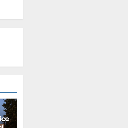
ice
ci