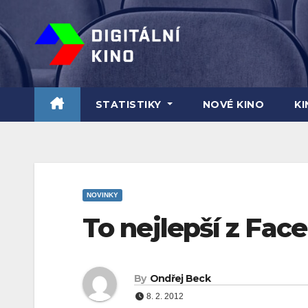
Skip
to
content
STATISTIKY
NOVÉ KINO
K
NOVINKY
To nejlepší z Fac
By
Ondřej Beck
8. 2. 2012