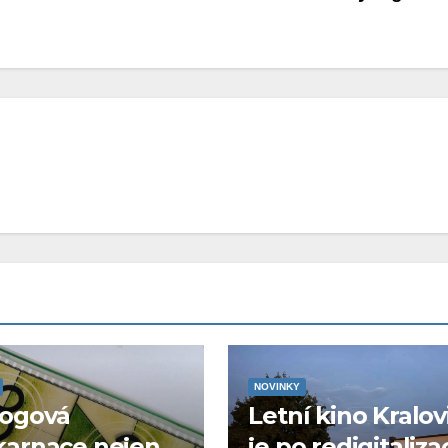
NOVINKY
logová
Letní kino Kralov
karnace nejen
je po redigitaliza