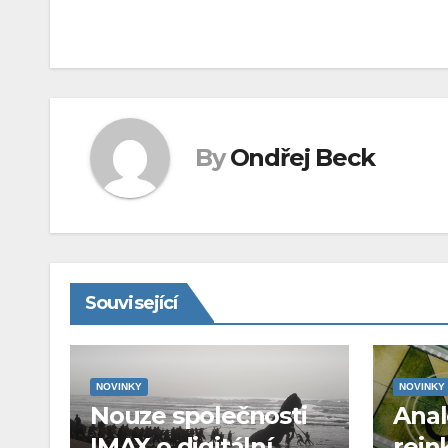
pro
příspěvek
By
Ondřej Beck
Související
NOVINKY
NOVINKY
Nouze společnosti
Ana
IMAX o digitální
rein