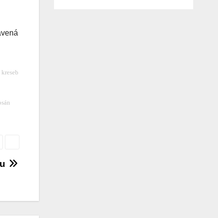
tavená
 kreseb
psán
ku