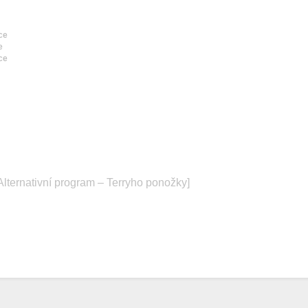
ce
e
ce
Alternativní program – Terryho ponožky]