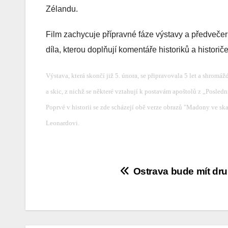
Zélandu.
Film zachycuje přípravné fáze výstavy a předvečer 
díla, kterou doplňují komentáře historiků a historič
Výstava, která skončí již 5. února, se připravovala 5 let a shrom
a skic, z nichž se některé vztahují k postavám apoštolů z „Posledn
Poprvé v historii se zde scházejí obě verze obrazů "Madony ve ska
Leonardovi.
Navigace
Ostrava bude mít dru
pro
příspěvek