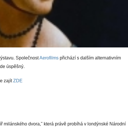
 výstavu. Společnost
Aerofilms
přichází s dalším alternativním
bude úspěšný.
e zajít
ZDE
líř milánského dvora," která právě probíhá v londýnské Národní