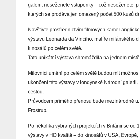
galerii, neseženete vstupenky – což neseženete, po
kterých se prodává jen omezený počet 500 kusů den
Navštivte prostřednictvím filmových kamer anglick
výstavu Leonarda da Vinciho, malíře milánského 
kinosálů po celém světě.
Tato unikátní výstava shromáždila na jednom míst
Milovníci umění po celém světě budou mít možnost 
ukončení této výstavy v londýnské Národní galerii
cestou.
Průvodcem přímého přenosu bude mezinárodně uzná
Frostrup.
Po několika vybraných projekcích v Británii se od 
výstavy v HD kvalitě – do kinosálů v USA, Evropě,