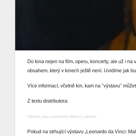
Do kina nejen na film, operu, koncerty, ale už i na
obsahem, který v kinech ještě není. Uvidíme jak 
Více informací, včetně kin, kam na "výstavu" můžet
Z textu distributora:
Událost roku a jedinečný filmový zážitek!
Pokud na strhující výstavu „Leonardo da Vinci: Ma