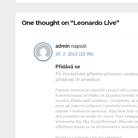
One thought on “Leonardo Live”
admin
napsal:
20. 2. 2012 (22:09)
Přidává se
Po čtvrtečním přímém přenosu uvedou
přidávají tři projekce.
Filmová exkurze po největší výstavě děl Leonar
Komentovanou prohlídku ze záznamu uvedou ho
termínů přidala další projekce.
„Vstupenky na p
jsme ale zájemce připravit o poslední možnost 
nebude v budoucnu opakovat. Abychom tedy usp
dvě promítání na neděli 26. února. Také kolego
letenského Bia Oko David Beránek. Milovníci umě
příležitost
dostat se na předsatvení o nadcháze
Projekce Leonardo Live pro veřejnost: