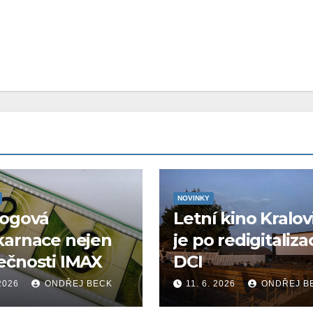
NOVINKY
logová
Letní kino Kralov
karnace nejen
je po redigitaliza
ečnosti IMAX
DCI
 2026
ONDŘEJ BECK
11. 6. 2026
ONDŘEJ B