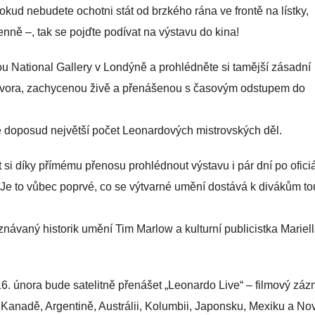
kud nebudete ochotni stát od brzkého rána ve frontě na lístky,
ně –, tak se pojďte podívat na výstavu do kina!
ou National Gallery v Londýně a prohlédněte si tamější zásadní
dvora, zachycenou živě a přenášenou s časovým odstupem do
ě doposud největší počet Leonardových mistrovských děl.
si díky přímému přenosu prohlédnout výstavu i pár dní po ofici
. Je to vůbec poprvé, co se výtvarné umění dostává k divákům to
vaný historik umění Tim Marlow a kulturní publicistka Mariel
16. února bude satelitně přenášet „Leonardo Live“ – filmový zá
 Kanadě, Argentině, Austrálii, Kolumbii, Japonsku, Mexiku a N