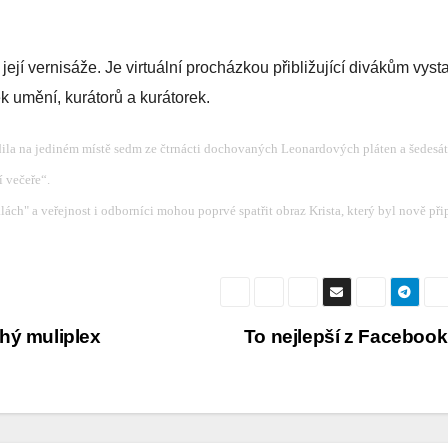
její vernisáže. Je virtuální procházkou přibližující divákům vys
ek umění, kurátorů a kurátorek.
áždila na jediném místě sedm ze čtrnácti dochovaných Leonardových pláten a šedesát
í večeře“.
lách" a veřejnost i odborníci mohou poprvé spatřit obraz Krista, který byl nově při
hý muliplex
To nejlepší z Faceboo