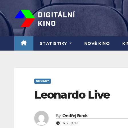
Skip
to
content
STATISTIKY
NOVÉ KINO
K
NOVINKY
Leonardo Live
By
Ondřej Beck
16. 2. 2012