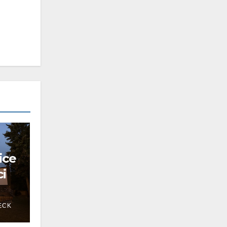
ice
ci
ECK