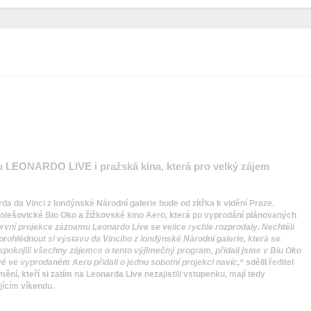
 LEONARDO LIVE i pražská kina, která pro velký zájem
da da Vinci z londýnské Národní galerie bude od zítřka k vidění Praze.
lešovické Bio Oko a žižkovské kino Aero, která po vyprodání plánovaných
rvní projekce záznamu Leonardo Live se velice rychle rozprodaly. Nechtěli
prohlédnout si výstavu da Vinciho z londýnské Národní galerie, která se
okojili všechny zájemce o tento výjimečný program, přidali jsme v Biu Oko
vé ve vyprodaném Aeru přidali o jednu sobotní projekci navíc,“
sdělil ředitel
ní, kteří si zatím na Leonarda Live nezajistili vstupenku, mají tedy
jícím víkendu.