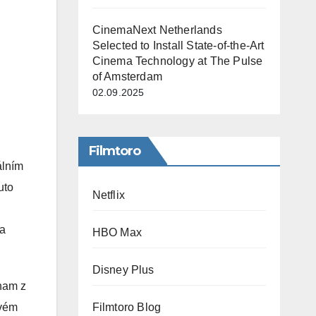
CinemaNext Netherlands
Selected to Install State-of-the-Art
Cinema Technology at The Pulse
of Amsterdam
02.09.2025
Filmtoro
álním
uto
Netflix
la
HBO Max
Disney Plus
znam z
ovém
Filmtoro Blog