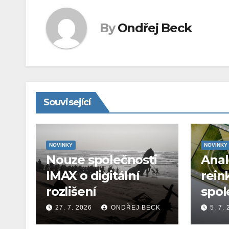
By
Ondřej Beck
Související
NOVINKY
NOVINKY
Nouze společnosti
Ana
IMAX o digitální
rein
rozlišení
spol
27. 7. 2026
ONDŘEJ BECK
5. 7.