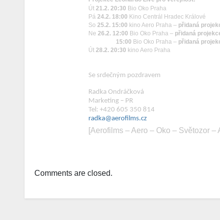
Út
21.2. 20:30
Bio Oko Praha
Pá
24.2. 18:00
Kino Centrál Hradec Králové
So
25.2. 15:00
kino Aero Praha –
přidaná projek
Ne
26.2. 12:00
Bio Oko Praha –
přidaná projekc
15:00
Bio Oko Praha –
přidaná projek
Út
28.2. 20:30
kino Aero Praha
Se srdečným pozdravem
Radka Ondráčková
Marketing – PR
Tel: +420 605 350 814
radka@aerofilms.cz
[Aerofilms – Aero – Oko – Světozor – 
Comments are closed.