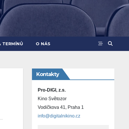
A TERMÍNŮ
O NÁS
Kontakty
Pro-DIGI, z.s.
Kino Světozor
Vodičkova 41, Praha 1
info@digitalnikino.cz