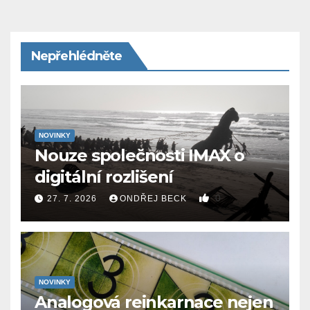
Nepřehlédněte
NOVINKY
Nouze společnosti IMAX o
digitální rozlišení
0
27. 7. 2026
ONDŘEJ BECK
NOVINKY
Analogová reinkarnace nejen