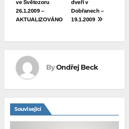
ve Světozoru
dveří v
pro
26.1.2009 –
Dobřanech –
příspěvek
AKTUALIZOVÁNO
19.1.2009
By
Ondřej Beck
Související