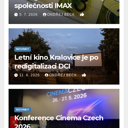
společnosti IMAX
0
5. 7. 2026
ONDŘEJ BECK
NOVINKY
Letní kino Kralovice je po
redigitalizaci DCI
0
11. 6. 2026
ONDŘEJ BECK
NOVINKY
Konference Cinema Czech
2026