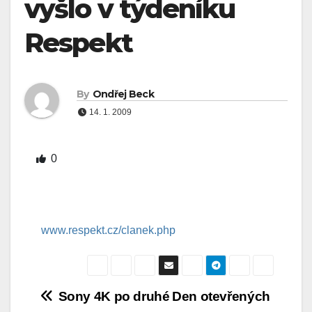
vyšlo v týdeníku
Respekt
By
Ondřej Beck
14. 1. 2009
0
www.respekt.cz/clanek.php
Navigace
Sony 4K po druhé
Den otevřených