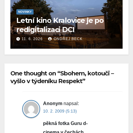
NOVINKY
Letní kino Kralovice je po
redigitalizaci DCI
11. 6. 2026
ONDŘEJ BECK
One thought on “Sbohem, kotouči –
vyšlo v týdeníku Respekt”
Anonym
napsal:
10. 2. 2009 (5:13)
pěkná fotka Guru d-
cinema v čechách