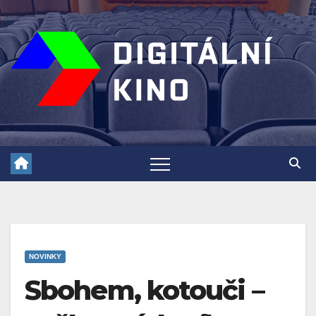
Skip
to
content
NOVINKY
Sbohem, kotouči –