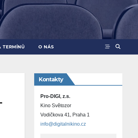
A TERMÍNŮ
O NÁS
Kontakty
Pro-DIGI, z.s.
–
Kino Světozor
Vodičkova 41, Praha 1
info@digitalnikino.cz