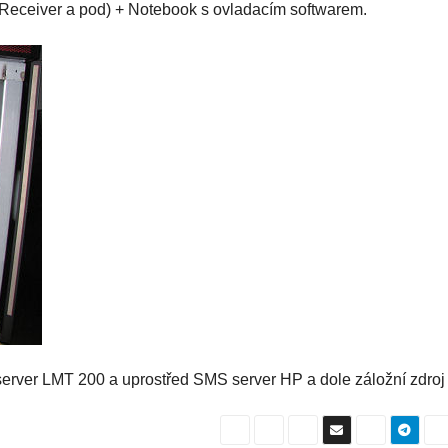
t. Receiver a pod) + Notebook s ovladacím softwarem.
server LMT 200 a uprostřed SMS server HP a dole záložní zdro