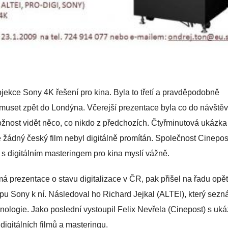
jekce Sony 4K řešení pro kina. Byla to třetí a pravděpodobně
uset zpět do Londýna. Včerejší prezentace byla co do návštěv
možnost vidět něco, co nikdo z předchozích. Čtyřminutová ukázka
tě žádný český film nebyl digitálně promítán. Společnost Cinepos
o s digitálním masteringem pro kina myslí vážně.
á prezentace o stavu digitalizace v ČR, pak přišel na řadu opět
pu Sony k ní. Následoval ho Richard Jejkal (ALTEI), který sezn
nologie. Jako poslední vystoupil Felix Nevřela (Cinepost) s uk
digitálních filmů a masteringu.