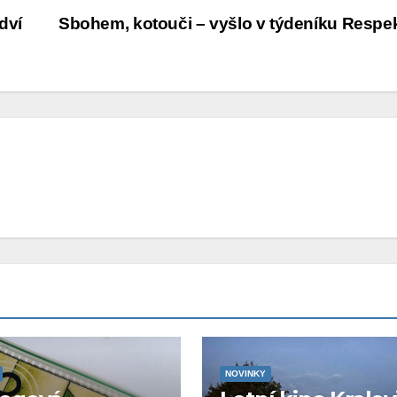
dví
Sbohem, kotouči – vyšlo v týdeníku Respe
NOVINKY