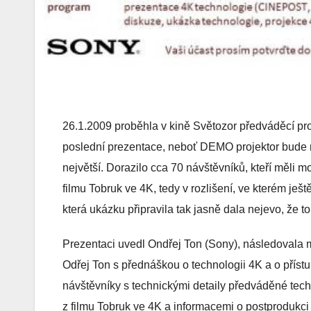
26.1.2009 proběhla v kině Světozor předváděcí pro
poslední prezentace, neboť DEMO projektor bude m
největší. Dorazilo cca 70 návštěvníků, kteří měli 
filmu Tobruk ve 4K, tedy v rozlišení, ve kterém ješ
která ukázku připravila tak jasně dala nejevo, že t
Prezentaci uvedl Ondřej Ton (Sony), následovala m
Odřej Ton s přednáškou o technologii 4K a o přístu
návštěvníky s technickými detaily předváděné tech
z filmu Tobruk ve 4K a informacemi o postprodukci 