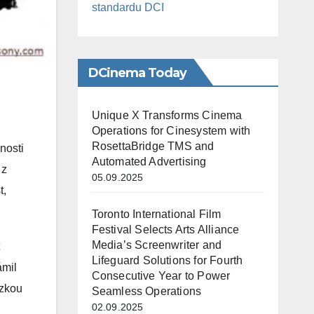
standardu DCI
DCinema Today
Unique X Transforms Cinema
Operations for Cinesystem with
RosettaBridge TMS and
nosti
Automated Advertising
 z
05.09.2025
t,
Toronto International Film
Festival Selects Arts Alliance
Media’s Screenwriter and
Lifeguard Solutions for Fourth
ámil
Consecutive Year to Power
ázkou
Seamless Operations
02.09.2025