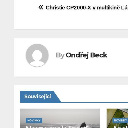
Navigace
Christie CP2000-X v multikině Lá
pro
příspěvek
By
Ondřej Beck
Související
NOVINKY
NOVINKY