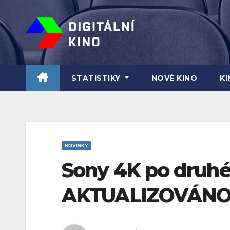
Skip
to
content
STATISTIKY
NOVÉ KINO
K
NOVINKY
Sony 4K po druhé 
AKTUALIZOVÁN